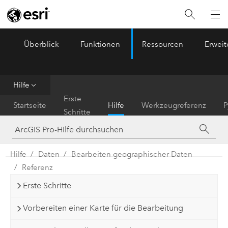
Überblick
Funktionen
Ressourcen
Erwei
ArcGIS Pro
Menu
Hilfe
Erste
Startseite
Hilfe
Werkzeugreferenz
P
Schritte
Hilfe
Daten
Bearbeiten geographischer Daten
Referenz
Erste Schritte
Vorbereiten einer Karte für die Bearbeitung