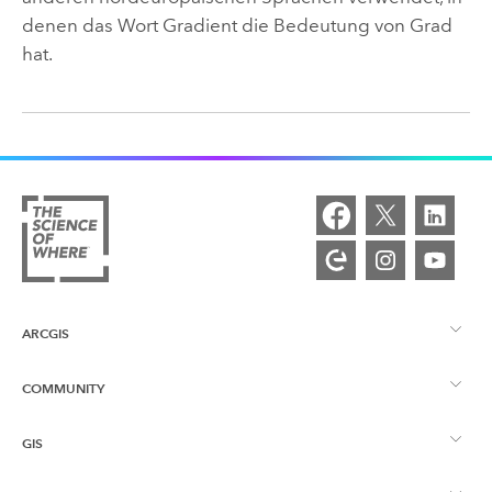
denen das Wort Gradient die Bedeutung von Grad
hat.
ARCGIS
COMMUNITY
ArcGIS – Überblick
GIS
Esri Community
Kartenerstellung