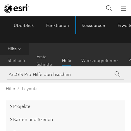
Überblick
Funktionen
Ressourcen
Erwei
ArcGIS Pro
Menu
Hilfe
Erste
Startseite
Hilfe
Werkzeugreferenz
P
Schritte
Hilfe
Layouts
Projekte
Karten und Szenen