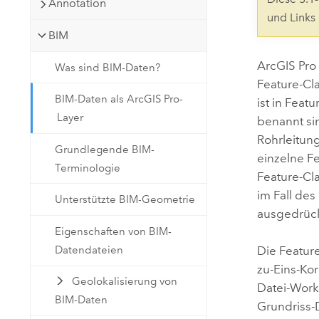
Annotation
Natürliche Ressourcen
und Links
Developer-Technologie
BIM
Erstellen Sie Anwendungen für
die Kartenerstellung und
Alle Branchen
ArcGIS Pro
Was sind BIM-Daten?
räumliche Analyse
Feature-Cl
BIM-Daten als ArcGIS Pro-
ist in Feat
Layer
benannt sin
Alle Produkte
Rohrleitun
Grundlegende BIM-
einzelne F
Terminologie
Feature-Cl
im Fall de
Unterstützte BIM-Geometrie
ausgedrück
Eigenschaften von BIM-
Datendateien
Die Featur
zu-Eins-Kor
Geolokalisierung von
Datei-Works
BIM-Daten
Grundriss-D