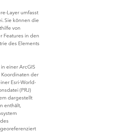
re-Layer umfasst
i. Sie können die
hilfe von
r Features in den
trie des Elements
 in einer
ArcGIS
n Koordinaten der
einer
Esri
-World-
nsdatei (PRJ)
em dargestellt
n enthält,
ensystem
 des
georeferenziert