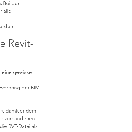
. Bei der
 alle
erden.
ie
Revit
-
s eine gewisse
evorgang der BIM-
ert, damit er dem
ner vorhandenen
 die RVT-Datei als