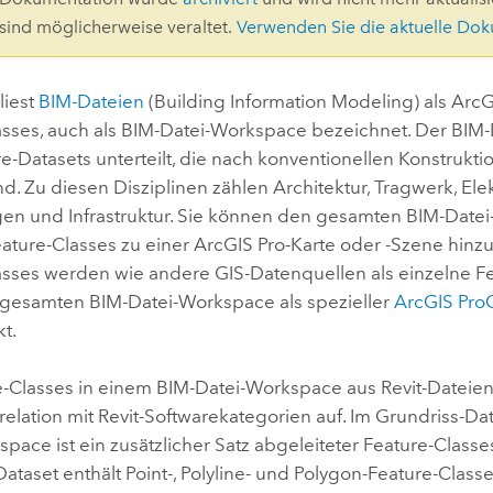
Umgeb
 sind möglicherweise veraltet.
Verwenden Sie die aktuelle Do
Geoinforma
Infrast
liest
BIM-Dateien
(Building Information Modeling) als Arc
Alle Storys
asses, auch als BIM-Datei-Workspace bezeichnet. Der BIM
ure-Datasets unterteilt, die nach konventionellen Konstrukti
d. Zu diesen Disziplinen zählen Architektur, Tragwerk, Elek
gen und Infrastruktur. Sie können den gesamten BIM-Date
eature-Classes zu einer
ArcGIS Pro
-Karte oder -Szene hinz
asses werden wie andere GIS-Datenquellen als einzelne F
s gesamten BIM-Datei-Workspace als spezieller
ArcGIS Pro
t.
e-Classes in einem BIM-Datei-Workspace aus
Revit
-Dateien
relation mit
Revit
-Softwarekategorien auf. Im Grundriss-Da
pace ist ein zusätzlicher Satz abgeleiteter Feature-Classe
ataset enthält Point-, Polyline- und Polygon-Feature-Classes