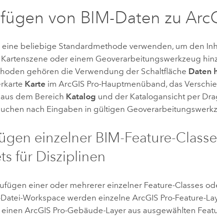
ufügen von BIM-Daten zu
Arc
 eine beliebige Standardmethode verwenden, um den Inha
r Kartenszene oder einem Geoverarbeitungswerkzeug hin
hoden gehören die Verwendung der Schaltfläche
Daten 
erkarte
Karte
im
ArcGIS Pro
-Hauptmenüband, das Verschi
 aus dem Bereich
Katalog
und der Katalogansicht per Dr
uchen nach Eingaben in gültigen Geoverarbeitungswerk
ügen einzelner BIM-Feature-Class
ts für Disziplinen
ufügen einer oder mehrerer einzelner Feature-Classes od
-Datei-Workspace werden einzelne
ArcGIS Pro
-Feature-La
m einen
ArcGIS Pro
-Gebäude-Layer aus ausgewählten Featu