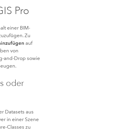
GIS Pro
lt einer BIM-
zuzufügen. Zu
hinzufügen
auf
eben von
ag-and-Drop sowie
zeugen.
es oder
er Datasets aus
yer in einer Szene
re-Classes zu