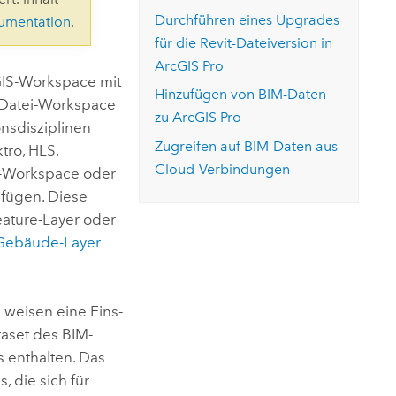
ungen.
aktivieren Sie eine kostenfreie Testversion.
Die Story lesen
Durchführen eines Upgrades
kumentation
.
Den Kurs erkunden
tionen
rukturmanagement erkunden
ArcGIS Pro erkunden
für die
Revit
-Dateiversion in
ArcGIS Pro
GIS-Workspace mit
Hinzufügen von BIM-Daten
-Datei-Workspace
zu
ArcGIS Pro
onsdisziplinen
Zugreifen auf BIM-Daten aus
tro, HLS,
Cloud-Verbindungen
i-Workspace oder
ufügen. Diese
eature-Layer oder
Gebäude-Layer
 weisen eine Eins-
taset des BIM-
s enthalten. Das
, die sich für