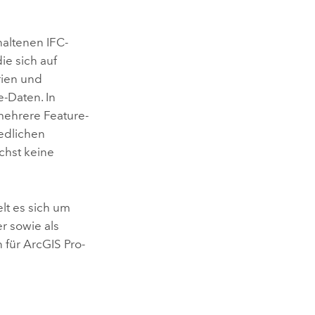
haltenen IFC-
ie sich auf
rien und
-Daten. In
 mehrere Feature-
iedlichen
chst keine
lt es sich um
r sowie als
n für
ArcGIS Pro
-