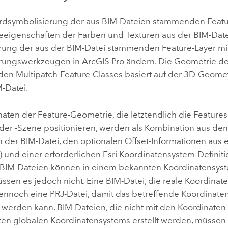
rdsymbolisierung der aus BIM-Dateien stammenden Featu
eeigenschaften der Farben und Texturen aus der BIM-Date
rung der aus der BIM-Datei stammenden Feature-Layer mit
erungswerkzeugen in
ArcGIS Pro
ändern. Die Geometrie de
nden Multipatch-Feature-Classes basiert auf der 3D-Geome
M-Datei.
aten der Feature-Geometrie, die letztendlich die Features
oder -Szene positionieren, werden als Kombination aus de
n der BIM-Datei, den optionalen Offset-Informationen aus 
) und einer erforderlichen
Esri
Koordinatensystem-Definitio
. BIM-Dateien können in einem bekannten Koordinatensyst
sen es jedoch nicht. Eine BIM-Datei, die reale Koordinate
dennoch eine PRJ-Datei, damit das betreffende Koordinat
rt werden kann. BIM-Dateien, die nicht mit den Koordinaten
en globalen Koordinatensystems erstellt werden, müssen 