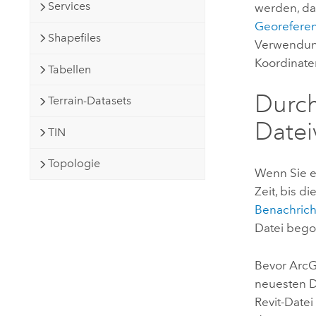
Services
werden, da
Georeferen
Shapefiles
Verwendung
Koordinate
Tabellen
Durch
Terrain-Datasets
Datei
TIN
Topologie
Wenn Sie e
Zeit, bis di
Benachric
Datei bego
Bevor
ArcG
neuesten D
Revit
-Datei