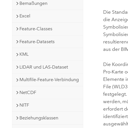
Bemaßungen
Die Standa
Excel
die Anzeig
Symbolisie
Feature-Classes
Symbolisi
Feature-Datasets
resultiere
aus der BI
KML
Die Koordin
LIDAR und LAS-Dataset
Pro
-Karte 
Elemente i
Multifile-Feature-Verbindung
File (WLD3
NetCDF
festgelegt
werden, müs
NITF
erfordert 
identifizie
Beziehungsklassen
ausgewählt