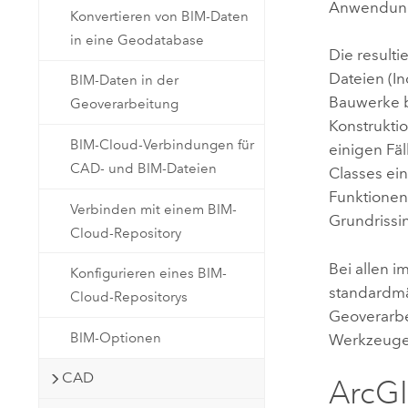
Anwendunge
Konvertieren von BIM-Daten
in eine Geodatabase
Die result
Dateien (In
BIM-Daten in der
Bauwerke b
Geoverarbeitung
Konstrukti
BIM-Cloud-Verbindungen für
einigen Fäl
CAD- und BIM-Dateien
Classes ein
Funktionen
Verbinden mit einem BIM-
Grundrissi
Cloud-Repository
Bei allen 
Konfigurieren eines BIM-
standardmäß
Cloud-Repositorys
Geoverarbe
BIM-Optionen
Werkzeuge
CAD
ArcGI