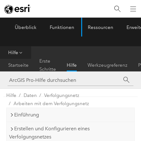
Überblick
Funktionen
Ressourcen
Erwei
ArcGIS Pro
Menu
Hilfe
Erste
Startseite
Hilfe
Werkzeugreferenz
P
Schritte
Hilfe
Daten
Verfolgungsnetz
Arbeiten mit dem Verfolgungsnetz
Einführung
Erstellen und Konfigurieren eines
Verfolgungsnetzes