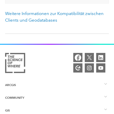
Weitere Informationen zur Kompatibilität zwischen
Clients und Geodatabases
ARCGIS
COMMUNITY
ArcGIS – Überblick
GIS
Esri Community
Kartenerstellung