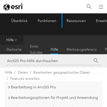
Überblick
Funktionen
Ressourcen
Erwei
ArcGIS Pro
Menu
Hilfe
Erste
Startseite
Hilfe
Werkzeugreferenz
P
Schritte
Hilfe
Daten
Bearbeiten geographischer Daten
Features erstellen
Bearbeitung in ArcGIS Pro
Bearbeitungsoptionen für Projekt und Anwendung