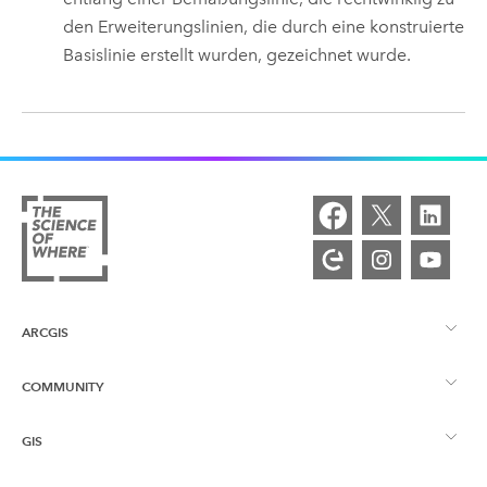
den Erweiterungslinien, die durch eine konstruierte
Basislinie erstellt wurden, gezeichnet wurde.
ARCGIS
COMMUNITY
ArcGIS – Überblick
GIS
Esri Community
Kartenerstellung