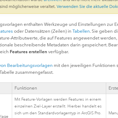
Umgeb
 sind möglicherweise veraltet.
Verwenden Sie die aktuelle Do
Geoinforma
Infrast
gsvorlagen enthalten Werkzeuge und Einstellungen zur E
Alle Storys
atures
oder Datensätzen (Zeilen) in
Tabellen
. Sie geben d
ature-Attributwerte, die auf Features angewendet werden
ionale beschreibende Metadaten darin gespeichert. Bea
reich
Features erstellen
verfügbar.
von Bearbeitungsvorlagen
mit den jeweiligen Funktionen s
Tabelle zusammengefasst.
Funktionen
Erst
Mit Feature-Vorlagen werden Features in einem
einzelnen Ziel-Layer erstellt. Hierbei handelt es
sich um den Standardvorlagentyp in
ArcGIS Pro
.
Manu
rlage