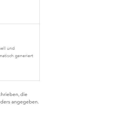
ell und
matisch generiert
hrieben, die
anders angegeben.