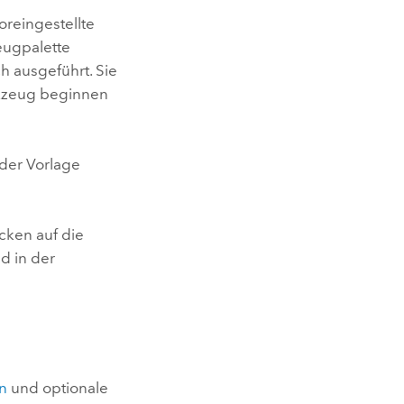
oreingestellte
eugpalette
h ausgeführt. Sie
rkzeug beginnen
 der Vorlage
cken auf die
d in der
en
und optionale