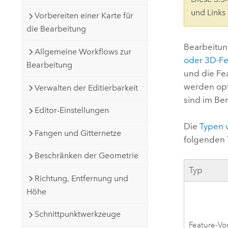
Natürliche Ressourcen
und Links
Vorbereiten einer Karte für
Developer-Technologie
die Bearbeitung
Erstellen Sie Anwendungen für
die Kartenerstellung und
Alle Branchen
Bearbeitun
Allgemeine Workflows zur
räumliche Analyse
oder 3D-Fe
Bearbeitung
und die Fe
werden opt
Verwalten der Editierbarkeit
Alle Produkte
sind im Be
Editor-Einstellungen
Die
Typen 
Fangen und Gitternetze
folgenden 
Beschränken der Geometrie
Typ
Richtung, Entfernung und
Höhe
Schnittpunktwerkzeuge
Feature-Vo