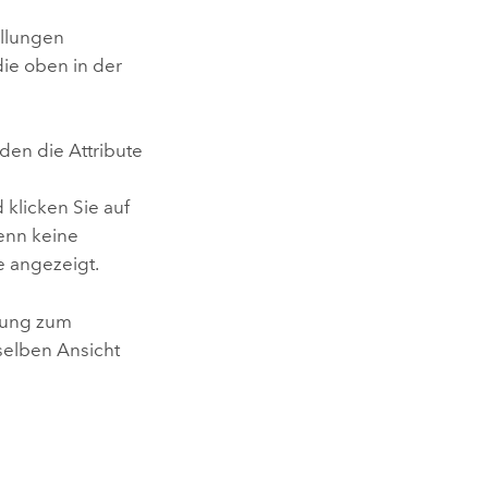
ellungen
die oben in der
den die Attribute
klicken Sie auf
enn keine
e angezeigt.
llung zum
selben Ansicht