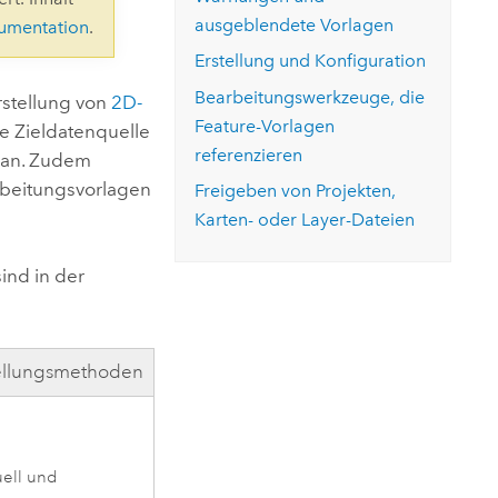
ungen.
aktivieren Sie eine kostenfreie Testversion.
Die Story lesen
ausgeblendete Vorlagen
kumentation
.
Den Kurs erkunden
tionen
rukturmanagement erkunden
ArcGIS Pro erkunden
Erstellung und Konfiguration
Bearbeitungswerkzeuge, die
rstellung von
2D-
Feature-Vorlagen
ie Zieldatenquelle
referenzieren
, an. Zudem
rbeitungsvorlagen
Freigeben von Projekten,
Karten- oder Layer-Dateien
ind in der
ellungsmethoden
ell und