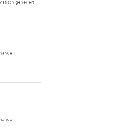
matisch generiert
manuell
manuell