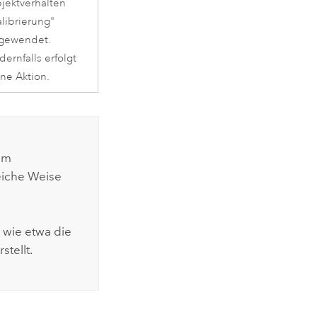
jektverhalten
alibrierung"
gewendet.
dernfalls erfolgt
ine Aktion.
em
eiche Weise
 wie etwa die
tellt.