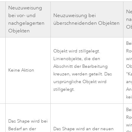
Neuzuweisung
Ne
bei vor- und
Neuzuweisung bei
na
nachgelagerten
überschneidenden Objekten
Ob
Objekten
Be
Objekt wird stillgelegt.
Ro
Linienobjekte, die den
wi
Abschnitt der Bearbeitung
Ob
n
Keine Aktion
kreuzen, werden geteilt. Das
"K
ursprüngliche Objekt wird
an
stillgelegt.
An
ke
Be
Ro
Das Shape wird bei
wi
Bedarf an der
Das Shape wird an der neuen