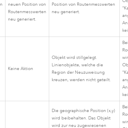
Ob
en
neuen Position von
Position von Routenmesswerten
"K
Routenmesswerten
neu generiert.
an
neu generiert.
An
ke
Be
Ro
Objekt wird stillgelegt.
wi
Linienobjekte, welche die
Ob
Keine Aktion
Region der Neuzuweisung
"K
kreuzen, werden nicht geteilt.
an
An
ke
Be
Die geographische Position (x,y)
Ro
wird beibehalten. Das Objekt
wi
wird zur neu zugewiesenen