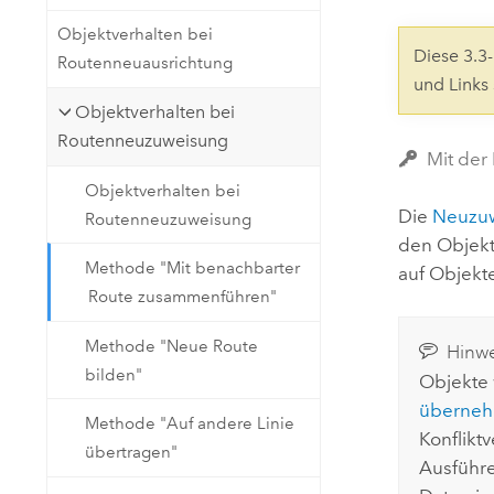
Natürliche Ressourcen
Objektverhalten bei
Developer-Technologie
Diese 3.
Routenneuausrichtung
Erstellen Sie Anwendungen für
und Links
die Kartenerstellung und
Alle Branchen
Objektverhalten bei
räumliche Analyse
Routenneuzuweisung
Mit der
Objektverhalten bei
Alle Produkte
Die
Neuzu
Routenneuzuweisung
den Objekt
Methode "Mit benachbarter
auf Objekt
Route zusammenführen"
Methode "Neue Route
Hinwe
bilden"
Objekte 
überne
Methode "Auf andere Linie
Konflikt
übertragen"
Ausführ