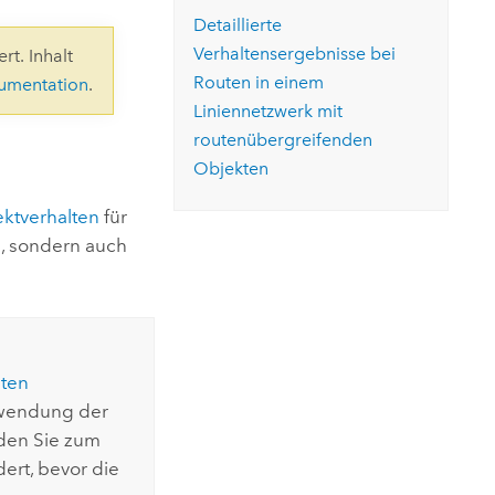
ungen.
aktivieren Sie eine kostenfreie Testversion.
Die Story lesen
Detaillierte
Den Kurs erkunden
tionen
rukturmanagement erkunden
ArcGIS Pro erkunden
Verhaltensergebnisse bei
rt. Inhalt
Routen in einem
kumentation
.
Liniennetzwerk mit
routenübergreifenden
Objekten
ektverhalten
für
, sondern auch
lten
rwendung der
den Sie zum
ert, bevor die