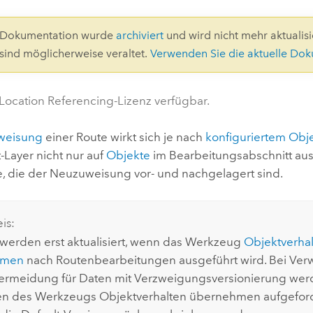
Umgeb
Geoinforma
Infrast
3-Dokumentation wurde
archiviert
und wird nicht mehr aktualisie
 sind möglicherweise veraltet.
Verwenden Sie die aktuelle Do
Alle Storys
 Location Referencing-Lizenz verfügbar.
weisung
einer Route wirkt sich je nach
konfiguriertem Obj
-Layer nicht nur auf
Objekte
im Bearbeitungsabschnitt aus
e, die der Neuzuweisung vor- und nachgelagert sind.
is:
werden erst aktualisiert, wenn das Werkzeug
Objektverha
hmen
nach Routenbearbeitungen ausgeführt wird. Bei Ve
vermeidung für Daten mit Verzweigungsversionierung wer
en des Werkzeugs
Objektverhalten übernehmen
aufgeford