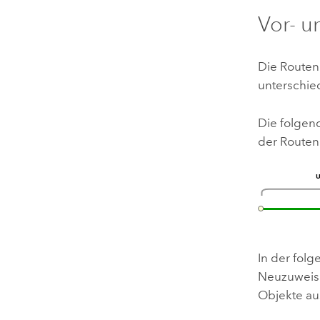
Vor- u
Die Routen
unterschied
Die folgen
der Route
In der folg
Neuzuweisu
Objekte au