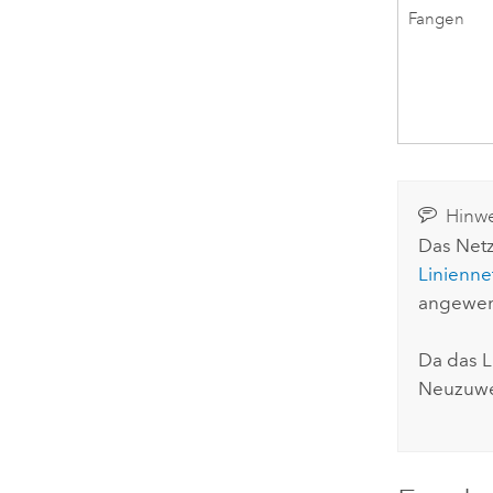
Fangen
Hinwe
Das Netz
Linienne
angewen
Da das 
Neuzuwei