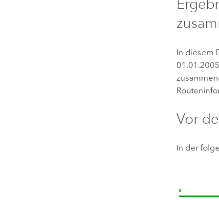
Ergebn
zusam
In diesem 
01.01.2005
zusammenge
Routeninfo
Vor d
In der fol