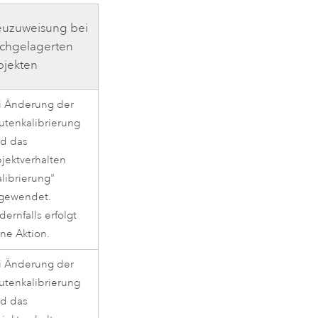
uzuweisung bei
chgelagerten
jekten
i Änderung der
utenkalibrierung
rd das
jektverhalten
alibrierung"
gewendet.
dernfalls erfolgt
ine Aktion.
i Änderung der
utenkalibrierung
rd das