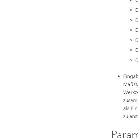
D
D
D
D
D
D
Eingab
Maßstä
Werk
zusamm
als Ei
zu ers
Para