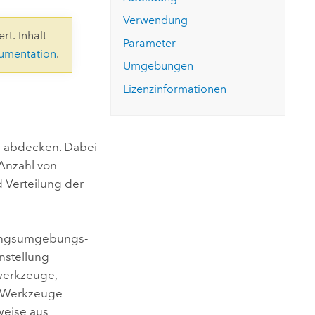
ungen.
aktivieren Sie eine kostenfreie Testversion.
Die Story lesen
Den Kurs erkunden
tionen
Verwendung
rukturmanagement erkunden
ArcGIS Pro erkunden
rt. Inhalt
Parameter
kumentation
.
Umgebungen
Lizenzinformationen
ss abdecken. Dabei
Anzahl von
 Verteilung der
itungsumgebungs-
nstellung
swerkzeuge,
se Werkzeuge
weise aus