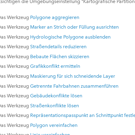
sichtigen die Umgebungseinstellung "Kartografische Partition
as Werkzeug
Polygone aggregieren
as Werkzeug
Marker an Strich oder Füllung ausrichten
as Werkzeug
Hydrologische Polygone ausblenden
as Werkzeug
Straßendetails reduzieren
as Werkzeug
Bebaute Flächen skizzieren
as Werkzeug
Grafikkonflikt ermitteln
as Werkzeug
Maskierung für sich schneidende Layer
as Werkzeug
Getrennte Fahrbahnen zusammenführen
as Werkzeug
Gebäudekonflikte lösen
as Werkzeug
Straßenkonflikte lösen
as Werkzeug
Repräsentationspasspunkt an Schnittpunkt fest
as Werkzeug
Polygon vereinfachen
as Werkzeug
Linie vereinfachen