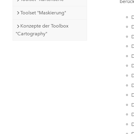
berück
Toolset "Maskierung"
D
Konzepte der Toolbox
D
"Cartography"
D
D
D
D
D
D
D
D
D
D
D