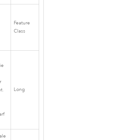
Feature
Class
die
r
Long
t.
rf
ale