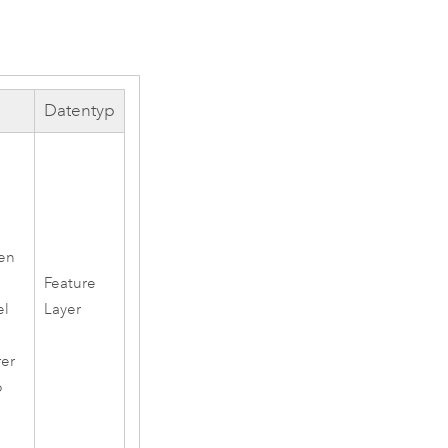
Datentyp
den
Feature
el
Layer
rer
b