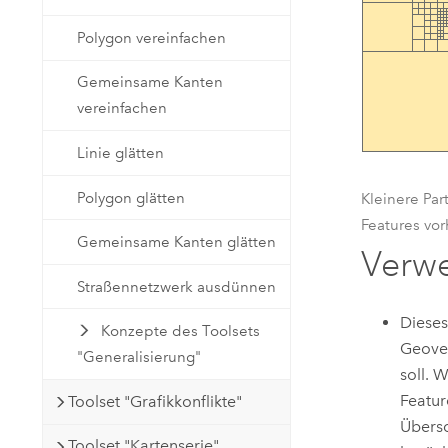
Polygon vereinfachen
Gemeinsame Kanten
vereinfachen
Linie glätten
Polygon glätten
Kleinere Par
Features vor
Gemeinsame Kanten glätten
Verw
Straßennetzwerk ausdünnen
Dieses
Konzepte des Toolsets
Geove
"Generalisierung"
soll. 
Featur
Toolset "Grafikkonflikte"
Übersc
Toolset "Kartenserie"