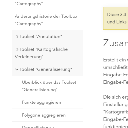
"Cartography"
Natürliche Ressourcen
Developer-Technologie
Diese 3.
Änderungshistorie der Toolbox
Erstellen Sie Anwendungen für
und Links
"Cartography"
die Kartenerstellung und
Alle Branchen
räumliche Analyse
Toolset "Annotation"
Zusa
Toolset "Kartografische
Alle Produkte
Verfeinerung"
Erstellt ei
umschließt
Toolset "Generalisierung"
Eingabe-Fe
Eingabe-Fe
Überblick über das Toolset
"Generalisierung"
Die sich e
Punkte aggregieren
Einstellun
"Kartograf
Polygone aggregieren
Eingabe-Fe
funktionie
Doppellinien zu