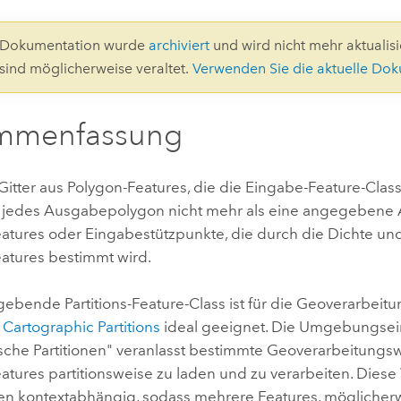
Umgeb
Geoinforma
Infrast
3-Dokumentation wurde
archiviert
und wird nicht mehr aktualisie
 sind möglicherweise veraltet.
Verwenden Sie die aktuelle Do
Alle Storys
mmenfassung
n Gitter aus Polygon-Features, die die Eingabe-Feature-Cla
 jedes Ausgabepolygon nicht mehr als eine angegebene 
atures oder Eingabestützpunkte, die durch die Dichte und
atures bestimmt wird.
rgebende Partitions-Feature-Class ist für die Geoverarbe
g
Cartographic Partitions
ideal geeignet. Die Umgebungsei
ische Partitionen" veranlasst bestimmte Geoverarbeitung
atures partitionsweise zu laden und zu verarbeiten. Die
ren kontextabhängig, sodass mehrere Features, möglicher