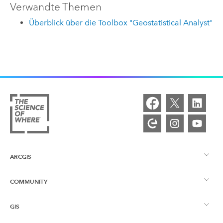
Verwandte Themen
Überblick über die Toolbox "Geostatistical Analyst"
ARCGIS
COMMUNITY
ArcGIS – Überblick
GIS
Esri Community
Kartenerstellung