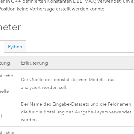
er in C++ definierten Konstanten DBL_MAX) verwendet, um a
Position keine Vorhersage erstellt werden konnte.
meter
Python
ftung
Erläuterung
stische
Die Quelle des geostatistischen Modells, das
-
analysiert werden soll.
elle
Der Name des Eingabe-Datasets und die Feldnamen,
-
die für die Erstellung des Ausgabe-Layers verwendet
s)
wurden.
stischer