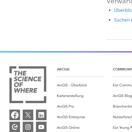
Verwan
Überblic
Suchen 
ARCGIS
COMMUNI
ArcGIS – Überblick
Esri Commu
Kartenerstellung
ArcGIS Blo
ArcGIS Pro
Branchenbl
ArcGIS Enterprise
Nutzerforsc
ArcGIS Online
Esri Young P