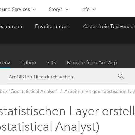
AUSGEW
 und Services
Storys
Info
 UND SERVICES
NKTIONEN
ESRI STORYS
SELF-SERVICE
ESRI ALS UNTERNEHMEN
ARCGIS KAUFEN
KONTAKT
essourcen
Erweiterungen
Kostenfreie Testversio
/Bauwesen
ional Services
rtenerstellung
Gemeinnützige Organisationen
WhereNext Magazine
Der Weg zu einer
Esri als Unternehmen
Benutzertypen
ArcUser
Support 
e Sie Daten räumlich
Neuigkeiten und
höheren
Rollenbasierter Zugriff auf
Praxisbezog
cher Support
Öffentliche Sicherheit
Esri Programme und
sualisieren und verstehen
Einblicke für
Geodatenkompetenz
technische
Initiativen
Esri Store
Führungskräfte
Ressourcen f
ngen
Wissenschaft
alysen
Esri Community
ArcGIS-Produkte von Esri
renz
Python
SDK
Migrate from ArcMap
ArcGIS-Anw
Veranstaltungen
alysen mit Standortbezug
Esri Blog
Landesbehörden und
ArcGIS Blog
Kaufen?
Praxisbezogene GIS-
ArcNews
Kommunalverwaltung
Partner
tenmanagement
Esri Produkte, Produkte v
ehmen
Infra
Innovationen weltweit
Branchenne
Dokumentation
odaten integrieren, bearbeiten
Partnern und Developer
Nachhaltige Entwicklung
Karriere
ArcGIS-
box "Geostatistical Analyst"
Arbeiten mit geostatistischen La
Arbeite
d freigeben
Esri & The Science of Where
Subscriptions
My Esri
resilie
Aktualisieru
Telekommunikation
Kontakte für Medien und
Podcast
geograp
tatistischen Layer erstel
Analysten
Planung
Meinungen und
ArcWatch
Verkehrswesen
Alle Funktionen
Entsche
Erfahrungen führender
Neuigkeiten
tatistical Analyst)
besser
Wirtschafts- und
Kommentare
Wasserwirtschaft
zwische
Kontakt
Technologieunternehmen
Trends im B