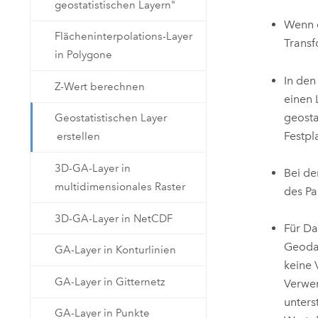
geostatistischen Layern"
Wenn d
Flächeninterpolations-Layer
Transf
in Polygone
In den
Z-Wert berechnen
einen 
geosta
Geostatistischen Layer
Festpl
erstellen
3D-GA-Layer in
Bei de
multidimensionales Raster
des P
3D-GA-Layer in NetCDF
Für Da
Geodat
GA-Layer in Konturlinien
keine 
GA-Layer in Gitternetz
Verwen
unters
GA-Layer in Punkte