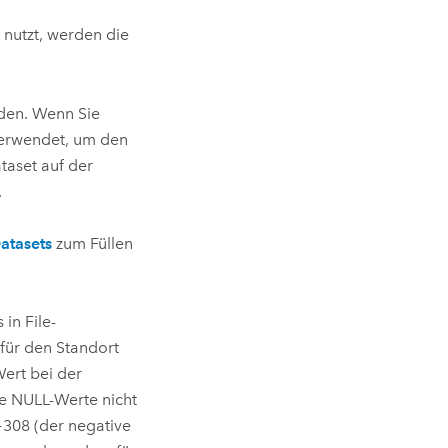
nutzt, werden die
den. Wenn Sie
erwendet, um den
taset auf der
.
Datasets
zum Füllen
in File-
für den Standort
ert bei der
ie NULL-Werte nicht
+308 (der negative