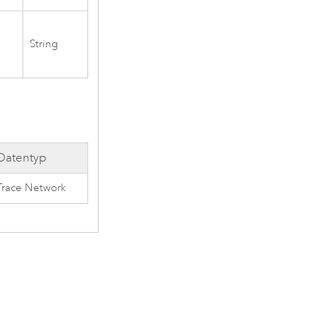
String
Datentyp
Trace Network