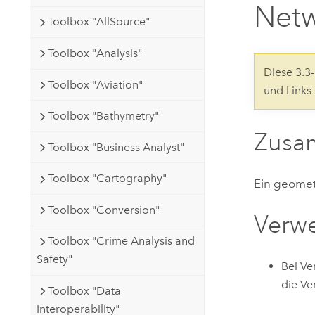
Netw
Natürliche Ressourcen
Toolbox "AllSource"
Developer-Technologie
Erstellen Sie Anwendungen für
Toolbox "Analysis"
die Kartenerstellung und
Alle Branchen
Diese 3.
räumliche Analyse
Toolbox "Aviation"
und Links
Toolbox "Bathymetry"
Alle Produkte
Zusa
Toolbox "Business Analyst"
Toolbox "Cartography"
Ein geomet
Toolbox "Conversion"
Verw
Toolbox "Crime Analysis and
Safety"
Bei V
die Ve
Toolbox "Data
Interoperability"