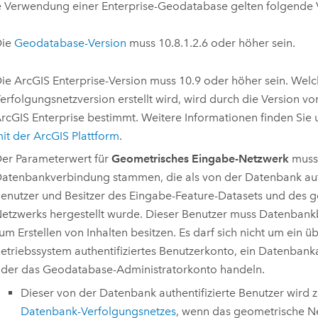
e Verwendung einer Enterprise-Geodatabase gelten folgende
Die
Geodatabase-Version
muss 10.8.1.2.6 oder höher sein.
Die
ArcGIS Enterprise
-Version muss 10.9 oder höher sein. Wel
erfolgungsnetzversion erstellt wird, wird durch die Version v
rcGIS Enterprise
bestimmt. Weitere Informationen finden Sie 
it der ArcGIS Plattform
.
er Parameterwert für
Geometrisches Eingabe-Netzwerk
muss 
atenbankverbindung stammen, die als von der Datenbank auth
enutzer und Besitzer des Eingabe-Feature-Datasets und des 
etzwerks hergestellt wurde. Dieser Benutzer muss Datenban
um Erstellen von Inhalten besitzen. Es darf sich nicht um ein ü
etriebssystem authentifiziertes Benutzerkonto, ein Datenban
der das Geodatabase-Administratorkonto handeln.
Dieser von der Datenbank authentifizierte Benutzer wird
Datenbank-Verfolgungsnetzes
, wenn das geometrische Ne