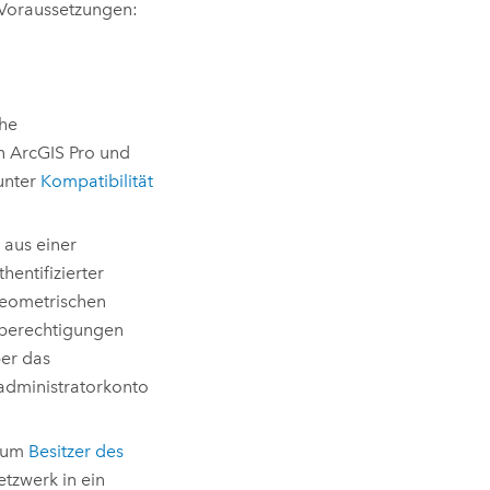
 Voraussetzungen:
che
on
ArcGIS Pro
und
unter
Kompatibilität
aus einer
entifizierter
geometrischen
kberechtigungen
ber das
kadministratorkonto
 zum
Besitzer des
tzwerk in ein