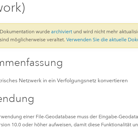
Umgeb
ork)
Geoinforma
Infrast
Alle Storys
3-Dokumentation wurde
archiviert
und wird nicht mehr aktualisie
 sind möglicherweise veraltet.
Verwenden Sie die aktuelle Do
mmenfassung
risches Netzwerk in ein Verfolgungsnetz konvertieren
endung
erwendung einer File-Geodatabase muss der Eingabe-Geoda
rsion 10.0 oder höher aufweisen, damit diese Funktionalität unt