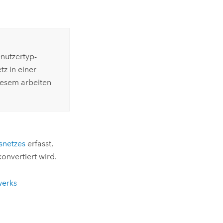
enutzertyp-
tz in einer
iesem arbeiten
snetzes
erfasst,
onvertiert wird.
werks