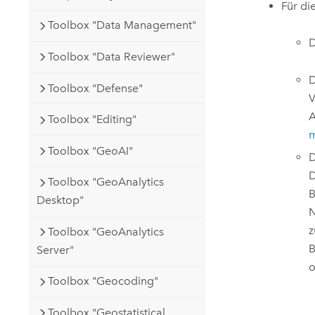
Für di
Toolbox "Data Management"
Toolbox "Data Reviewer"
Toolbox "Defense"
V
A
Toolbox "Editing"
m
Toolbox "GeoAI"
D
D
Toolbox "GeoAnalytics
B
Desktop"
N
z
Toolbox "GeoAnalytics
B
Server"
o
Toolbox "Geocoding"
Toolbox "Geostatistical