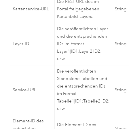
Die REST-URL des im
Kartenservice-URL
Portal freigegebenen
String
Kartenbild-Layers.
Die veröffentlichten Layer
und die entsprechenden
Layer-ID
IDs im Format
String
Layer1|ID1;Layer2|ID2;
usw.
Die veröffentlichten
Standalone-Tabellen und
die entsprechenden IDs
Service-URL
String
im Format
Tabelle1|ID1;Tabelle2|ID2;
usw.
Element-ID des
Die Element-ID des
gehosteten
String