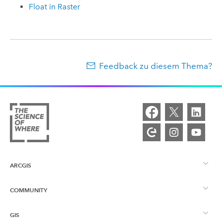
Float in Raster
Feedback zu diesem Thema?
ARCGIS
COMMUNITY
ArcGIS – Überblick
GIS
Esri Community
Kartenerstellung