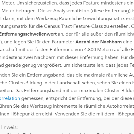
 Meter. Um sicherzustellen, dass jedes Feature mindestens e
 Meter betragen. Dieser Analysemaßstab (diese Entfernung) is
t darin, mit dem Werkzeug
Räumliche Gewichtungsmatrix erst
tungsmatrix für die Census Tract-Feature-Class zu erstellen. 
Entfernungsschwellenwert
an, der für alle außer den räumliche
), und legen Sie für den Parameter
Anzahl der Nachbarn
eine 
rschaft mit der festen Entfernung von 4.800 Metern auf alle
mindestens zwei Nachbarn mit dieser Entfernung haben. Für die
d gerade genug vergrößert, um sicherzustellen, dass jedes F
den Sie ein Entfernungsband, das die maximale räumliche Au
che Cluster-Bildung in der Landschaft sehen, sehen Sie einen
beiten. Das Entfernungsband mit der maximalen Cluster-Bil
rrelation
gemessen, entspricht der Entfernung, bei der diese
Führen Sie das Werkzeug
Inkrementelle räumliche Autokorrela
inen Höhepunkt erreicht. Verwenden Sie die mit dem Höhepunk
Hinweis: