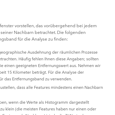
ungen.
aktivieren Sie eine kostenfreie Testversion.
Die Story lesen
Den Kurs erkunden
tionen
rukturmanagement erkunden
ArcGIS Pro erkunden
fenster vorstellen, das vorübergehend bei jedem
 seiner Nachbarn betrachtet. Die folgenden
ngsband für die Analyse zu finden:
e geographische Ausdehnung der räumlichen Prozesse
etrachten. Häufig fehlen Ihnen diese Angaben; sollten
Sie einen geeigneten Entfernungswert aus. Nehmen wir
rbeit 15 Kilometer beträgt. Für die Analyse der
 für das Entfernungsband zu verwenden.
stellen, dass alle Features mindestens einen Nachbarn
ben, wenn die Werte als Histogramm dargestellt
zu klein (die meisten Features haben nur einen oder