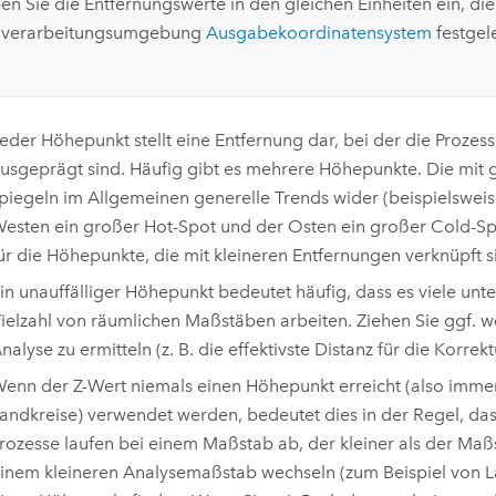
en Sie die Entfernungswerte in den gleichen Einheiten ein, d
verarbeitungsumgebung
Ausgabekoordinatensystem
festgel
eder Höhepunkt stellt eine Entfernung dar, bei der die Prozess
usgeprägt sind. Häufig gibt es mehrere Höhepunkte. Die mit
piegeln im Allgemeinen generelle Trends wider (beispielswei
esten ein großer Hot-Spot und der Osten ein großer Cold-Spot 
ür die Höhepunkte, die mit kleineren Entfernungen verknüpft s
in unauffälliger Höhepunkt bedeutet häufig, dass es viele unte
ielzahl von räumlichen Maßstäben arbeiten. Ziehen Sie ggf. wei
nalyse zu ermitteln (z. B. die effektivste Distanz für die Korrekt
enn der Z-Wert niemals einen Höhepunkt erreicht (also immer
andkreise) verwendet werden, bedeutet dies in der Regel, da
rozesse laufen bei einem Maßstab ab, der kleiner als der Maß
inem kleineren Analysemaßstab wechseln (zum Beispiel von L