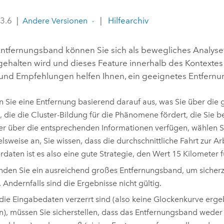
Umgeb
Geoinforma
 3.6
|
|
Hilfearchiv
Infrast
Andere Versionen
Alle Storys
 Entfernungsband können Sie sich als bewegliches Analyse
gehalten wird und dieses Feature innerhalb des Kontextes
n und Empfehlungen helfen Ihnen, ein geeignetes Entfernu
 Sie eine Entfernung basierend darauf aus, was Sie über di
, die die Cluster-Bildung für die Phänomene fördert, die Sie b
er über die entsprechenden Informationen verfügen, wählen 
elsweise an, Sie wissen, dass die durchschnittliche Fahrt zur A
rdaten ist es also eine gute Strategie, den Wert 15 Kilometer
den Sie ein ausreichend großes Entfernungsband, um sicherzu
 Andernfalls sind die Ergebnisse nicht gültig.
ie Eingabedaten verzerrt sind (also keine Glockenkurve erge
), müssen Sie sicherstellen, dass das Entfernungsband weder 