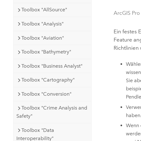
Natürliche Ressourcen
Toolbox "AllSource"
Developer-Technologie
ArcGIS Pro
Erstellen Sie Anwendungen für
Toolbox "Analysis"
die Kartenerstellung und
Alle Branchen
Ein festes
räumliche Analyse
Toolbox "Aviation"
Feature an
Richtlinie
Toolbox "Bathymetry"
Alle Produkte
Wählen
Toolbox "Business Analyst"
wissen
Toolbox "Cartography"
Sie ab
beispi
Toolbox "Conversion"
Pendle
Verwen
Toolbox "Crime Analysis and
haben.
Safety"
Wenn d
Toolbox "Data
werden
Interoperability"