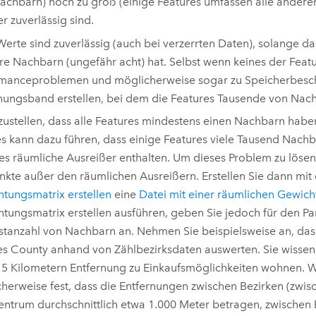
achbarn) noch zu groß (einige Features umfassen alle anderen
r zuverlässig sind.
Werte sind zuverlässig (auch bei verzerrten Daten), solange d
e Nachbarn (ungefähr acht) hat. Selbst wenn keines der Featu
manceproblemen und möglicherweise sogar zu Speicherbeschr
nungsband erstellen, bei dem die Features Tausende von Nac
zustellen, dass alle Features mindestens einen Nachbarn haben
s kann dazu führen, dass einige Features viele Tausend Nachba
es räumliche Ausreißer enthalten. Um dieses Problem zu löse
unkte außer den räumlichen Ausreißern. Erstellen Sie dann m
tungsmatrix erstellen
eine
Datei mit einer räumlichen Gewic
tungsmatrix erstellen
ausführen, geben Sie jedoch für den P
tanzahl von Nachbarn an. Nehmen Sie beispielsweise an, das
s County anhand von Zählbezirksdaten auswerten. Sie wissen,
5 Kilometern Entfernung zu Einkaufsmöglichkeiten wohnen. Wen
herweise fest, dass die Entfernungen zwischen Bezirken (zwis
entrum durchschnittlich etwa 1.000 Meter betragen, zwischen