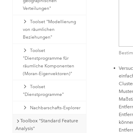
geographischen
Verteilungen"
Toolset "Modellierung
von räumlichen
Beziehungen"
Toolset
Bestim
"Dienstprogramme für
räumliche Komponenten
Versuc
(Moran-Eigenvektoren)"
einfac
Cluste
Toolset
Muster
"Dienstprogramme"
Maßstä
Entfer
Nachbarschafts-Explorer
Entfer
Toolbox "Standard Feature
könne
Analysis"
Entfe