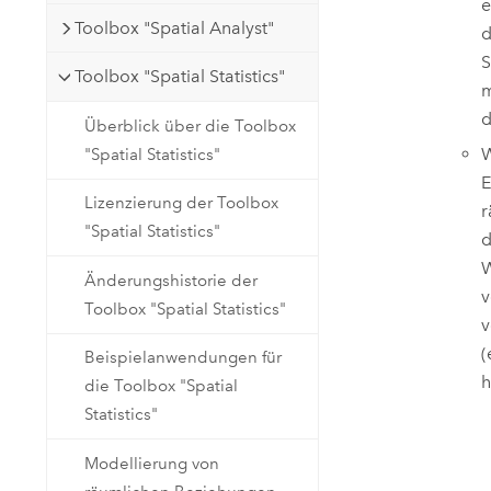
e
Toolbox "Spatial Analyst"
d
S
Toolbox "Spatial Statistics"
m
d
Überblick über die Toolbox
W
"Spatial Statistics"
E
Lizenzierung der Toolbox
r
"Spatial Statistics"
d
Änderungshistorie der
v
Toolbox "Spatial Statistics"
v
(
Beispielanwendungen für
h
die Toolbox "Spatial
Statistics"
Modellierung von