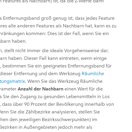
 Features als Nachbarn) ist, da die Z-Werte dann
as Entfernungsband groß genug ist, dass jedes Feature
res alle anderen Features als Nachbarn hat, kann es zu
änkungen kommen: Dies ist der Fall, wenn Sie ein
hbarn haben.
, stellt nicht immer die ideale Vorgehensweise dar,
rn haben. Dieser Fall kann eintreten, wenn einige
n, bestimmen Sie ein geeignetes Entfernungsband für
it dieser Entfernung und dem Werkzeug
Räumliche
htungsmatrix
. Wenn Sie das Werkzeug
Räumliche
arameter
Anzahl der Nachbarn
einen Wert für die
s Sie den Zugang zu gesunden Lebensmitteln in Los
 dass über 90 Prozent der Bevölkerung innerhalb von
n Sie die Zählbezirke analysieren, stellen Sie
chen den jeweiligen Bezirksschwerpunkten) im
 Bezirken in Außengebieten jedoch mehr als