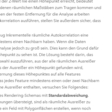
 der Z-Wert nie einen Höhepunkt erreicht, bedeutet
schiedenen räumlichen Maßstäben zum Tragen kommen und
en der festen Entfernung für die Analyse arbeiten
korrelation
ausführen, stellen Sie außerdem sicher, dass
eug
Inkrementelle räumliche Autokorrelation
eine
indestens einen Nachbarn haben. Wenn die Daten
Analyse jedoch zu groß sein. Dies kann den Grund dafür
hepunkt zu sehen ist. Die Lösung besteht darin, das
swahl auszuführen, aus der alle räumlichen Ausreißer
 der Ausreißer ein Höhepunkt gefunden wird,
fernung dieses Höhepunktes auf alle Features
uss jedes Feature mindestens einen oder zwei Nachbarn
che Ausreißer enthalten, versuchen Sie Folgendes:
ines Rendering-Schemas mit
Standardabweichung
.
ngen übersteigt, sind als räumliche Ausreißer zu
 ein Feld mit Polygonflächen erstellen, wenn noch