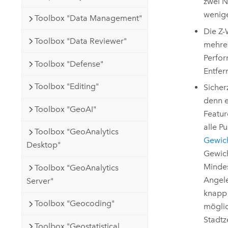
zwei N
wenige
Toolbox "Data Management"
Die Z-
Toolbox "Data Reviewer"
mehrer
Perfor
Toolbox "Defense"
Entfer
Toolbox "Editing"
Sicher
denn e
Toolbox "GeoAI"
Featur
alle P
Toolbox "GeoAnalytics
Gewich
Desktop"
Gewich
Mindes
Toolbox "GeoAnalytics
Angele
Server"
knapp 
Toolbox "Geocoding"
möglic
Stadtz
Toolbox "Geostatistical