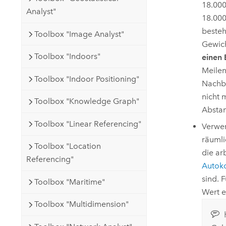
18.000
Analyst"
18.000
besteh
Toolbox "Image Analyst"
Gewich
Toolbox "Indoors"
einen 
Meilen
Toolbox "Indoor Positioning"
Nachba
nicht 
Toolbox "Knowledge Graph"
Abstan
Toolbox "Linear Referencing"
Verwen
räumli
Toolbox "Location
die ar
Referencing"
Autoko
sind. 
Toolbox "Maritime"
Wert e
Toolbox "Multidimension"