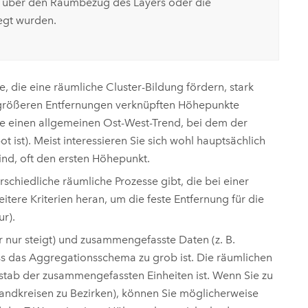
ie über den Raumbezug des Layers oder die
egt wurden.
e, die eine räumliche Cluster-Bildung fördern, stark
 größeren Entfernungen verknüpften Höhepunkte
se einen allgemeinen Ost-West-Trend, bei dem der
ist). Meist interessieren Sie sich wohl hauptsächlich
ind, oft den ersten Höhepunkt.
rschiedliche räumliche Prozesse gibt, die bei einer
tere Kriterien heran, um die feste Entfernung für die
ur).
 nur steigt) und zusammengefasste Daten (z. B.
ss das Aggregationsschema zu grob ist. Die räumlichen
stab der zusammengefassten Einheiten ist. Wenn Sie zu
andkreisen zu Bezirken), können Sie möglicherweise