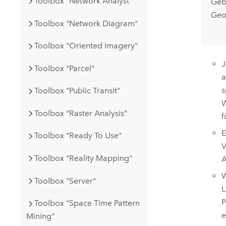
Toolbox "Network Analyst"
Geb
Geo
Toolbox "Network Diagram"
Toolbox "Oriented Imagery"
J
Toolbox "Parcel"
a
s
Toolbox "Public Transit"
W
Toolbox "Raster Analysis"
f
E
Toolbox "Ready To Use"
V
Toolbox "Reality Mapping"
A
W
Toolbox "Server"
L
P
Toolbox "Space Time Pattern
e
Mining"