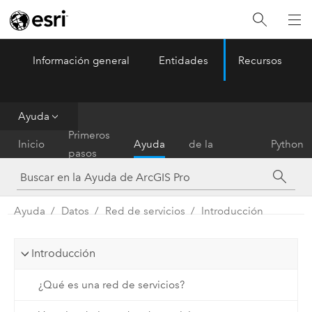
Información general
Entidades
Recursos
ArcGIS Pro
Menu
Ayuda
Referencia
Primeros
Inicio
Ayuda
de la
Python
pasos
herramienta
Ayuda
Datos
Red de servicios
Introducción
Introducción
¿Qué es una red de servicios?