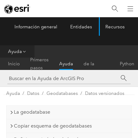
Información general
Entidades
Recursos
ArcGIS Pro
Menu
Ayuda
Referencia
Primeros
Inicio
Ayuda
de la
Python
pasos
herramienta
Ayuda
Datos
Geodatabases
Datos versionados
La geodatabase
Copiar esquema de geodatabases