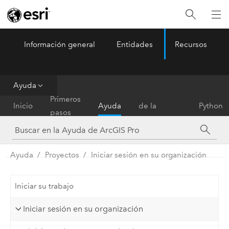
Información general
Entidades
Recursos
ArcGIS Pro
Menu
Ayuda
Referencia
Primeros
Inicio
Ayuda
de la
Python
pasos
herramienta
Ayuda
Proyectos
Iniciar sesión en su organización
Iniciar su trabajo
Iniciar sesión en su organización