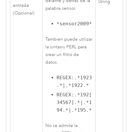
delante y detrás de la
String
entrada
palabra sensor.
(Opcional)
*sensor2009*
También puede utilizar
la sintaxis PERL para
crear un filtro de
datos.
REGEX:.*1923
.*|.*1922.*
REGEX:.*192[
34567].*|.*1
94.*|.*195.*
No se admite la