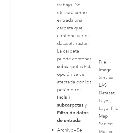
trabajo
—
Se
utilizará como
entrada una
carpeta que
contiene varios
datasets ráster.
La carpeta
puede contener
File;
subcarpetas.Esta
Image
opción se ve
Service;
afectada por los
LAS
parámetros
Dataset
Incluir
Layer;
subcarpetas
y
Layer File;
Filtro de datos
Map
de entrada
.
Server;
Archivo
—
Se
Mosaic