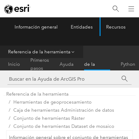
Información general
Entidades
Recursos
ArcGIS Pro
Menu
Referencia de la herramienta
Referencia
Primeros
Inicio
Ayuda
de la
Python
pasos
herramienta
Referencia de la herramienta
Herramientas de geoprocesamiento
Caja de herramientas Administración de datos
Conjunto de herramientas Ráster
Conjunto de herramientas Dataset de mosaico
Información general sobre el conjunto de herramientas