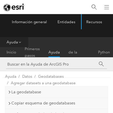
Información general
Entidades
Recursos
ArcGIS Pro
Menu
Ayuda
Referencia
Primeros
Inicio
Ayuda
de la
Python
pasos
herramienta
Ayuda
Datos
Geodatabases
Agregar datasets a una geodatabase
La geodatabase
Copiar esquema de geodatabases