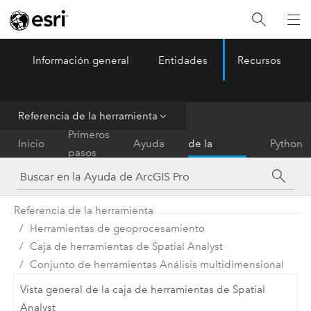
Información general
Entidades
Recursos
ArcGIS Pro
Menu
Referencia de la herramienta
Referencia
Primeros
Inicio
Ayuda
de la
Python
pasos
herramienta
Referencia de la herramienta
Herramientas de geoprocesamiento
Caja de herramientas de Spatial Analyst
Conjunto de herramientas Análisis multidimensional
Vista general de la caja de herramientas de Spatial
Analyst