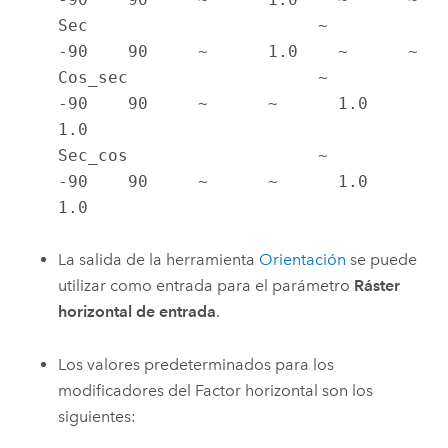
Sec                       ~       
-90    90     ~      1.0    ~      ~

Cos_sec                   ~       
-90    90     ~      ~      1.0    
1.0

Sec_cos                   ~       
-90    90     ~      ~      1.0    
1.0
La salida de la herramienta
Orientación
se puede
utilizar como entrada para el parámetro
Ráster
horizontal de entrada
.
Los valores predeterminados para los
modificadores del Factor horizontal son los
siguientes: