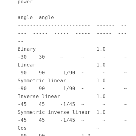
power

angle  angle                             

------------------------  ------  --
---  -----  -----  -----  -----  ---
--

Binary                    1.0     
-30    30     ~      ~      ~      ~

Linear                    1.0     
-90    90      1/90  ~      ~      ~

Symmetric linear          1.0     
-90    90      1/90  ~      ~      ~

Inverse linear            1.0     
-45    45     -1/45  ~      ~      ~

Symmetric inverse linear  1.0     
-45    45     -1/45  ~      ~      ~

Cos                       ~       
-90    90     ~      1.0    ~      ~
