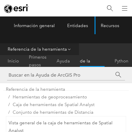
Información general
Entidades
Recursos
ArcGIS Pro
Menu
Referencia de la herramienta
Referencia
Primeros
Inicio
Ayuda
de la
Python
pasos
herramienta
Referencia de la herramienta
Herramientas de geoprocesamiento
Caja de herramientas de Spatial Analyst
Conjunto de herramientas de Distancia
Vista general de la caja de herramientas de Spatial
Analyst