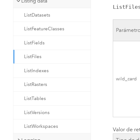
Listing data
ListFile
ListDatasets
ListFeatureClasses
Parámetr
ListFields
ListFiles
ListIndexes
wild_card
ListRasters
ListTables
ListVersions
ListWorkspaces
Valor de re