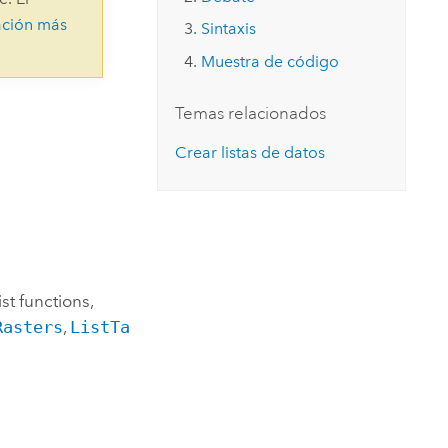
Explorar el curso
structuras
Explorar ArcGIS Pro
ación más
Leer la historia
Sintaxis
Muestra de código
Temas relacionados
Crear listas de datos
st functions,
Rasters
,
ListTa