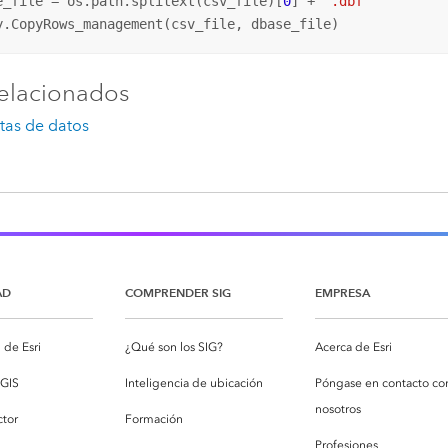
e_file = os.path.splitext(csv_file)[
0
] + 
".dbf"
y.CopyRows_management(csv_file, dbase_file)
elacionados
stas de datos
AD
COMPRENDER SIG
EMPRESA
de Esri
¿Qué son los SIG?
Acerca de Esri
cGIS
Inteligencia de ubicación
Póngase en contacto co
nosotros
ctor
Formación
Profesiones