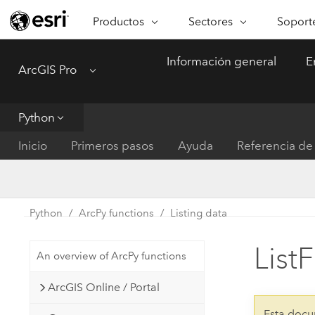
Productos
Sectores
Soporte
ARCGIS
SECTORES
SOPORTE
CA
Información general
E
ArcGIS Pro
Menu
Descripción general de ArcGIS
Arquitectura, ingeniería y
Servici
Re
Plataforma geoespacial de Esri
construcción
Ve
Soporte
para empresas
es
Python
Empresa
Formac
ArcGIS Online
An
Inicio
Primeros pasos
Ayuda
Referencia de 
Conservación
Plataforma completa de
Pr
representación cartográfica de
an
Educación
SaaS
Ad
Servicios públicos de ener
Python
ArcPy functions
Listing data
ArcGIS Pro
In
Gestión de instalaciones
El software SIG líder del mundo
es
ListF
An overview of ArcPy functions
Salud y servicios humanos
ArcGIS Enterprise
ArcGIS Online / Portal
Sistema fundamental para SIG y
Gobierno nacional
representación cartográfica
Esta docu