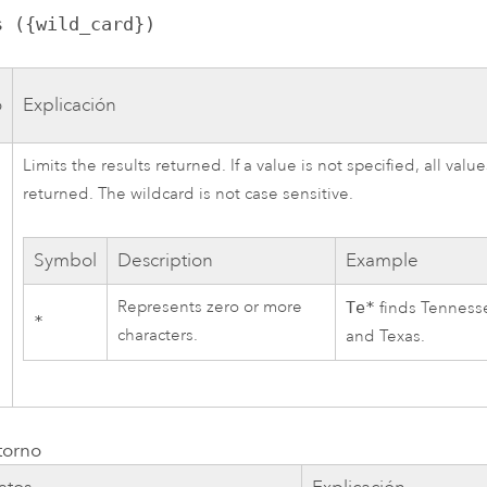
s ({wild_card})
o
Explicación
Limits the results returned. If a value is not specified, all valu
returned. The wildcard is not case sensitive.
Symbol
Description
Example
Represents zero or more
Te*
finds Tenness
*
characters.
and Texas.
torno