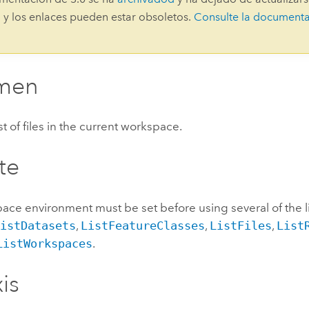
Explorar la gestión de infrae
 y los enlaces pueden estar obsoletos.
Consulte la document
Todas las historias
men
st of files in the current workspace.
te
ce environment must be set before using several of the li
ListDatasets
,
ListFeatureClasses
,
ListFiles
,
List
ListWorkspaces
.
is