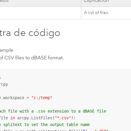
atos
Explicación
A list of files.
ra de código
xample
 of CSV files to dBASE format.
cpy

v.workspace = 
"c:/temp"
ach file with a .csv extension to a dBASE file
file 
in
 arcpy.ListFiles(
"*.csv"
):

e splitext to set the output table name