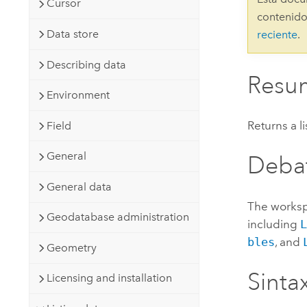
Cursor
Recursos Naturales
contenido
Tecnología para desarrolladores
Data store
reciente
.
Crear aplicaciones de
representación cartográfica y
Todos los sectores
Describing data
análisis espacial
Resu
Environment
Todos los productos
Returns a li
Field
General
Deba
General data
The workspa
Geodatabase administration
including
bles
, and
Geometry
Sintax
Licensing and installation