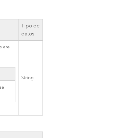
Tipo de
datos
es are
String
ee