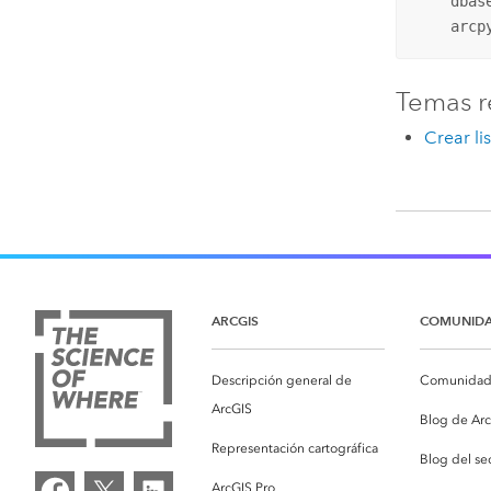
    dbas
    arcp
Temas r
Crear li
ARCGIS
COMUNID
Descripción general de
Comunidad 
ArcGIS
Blog de Ar
Representación cartográfica
Blog del se
ArcGIS Pro