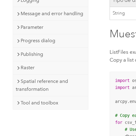
Tipo de d
Logging
String
Message and error handling
Parameter
Muest
Progress dialog
ListFiles e
Publishing
Copy a list
Raster
import
Spatial reference and
import
 ar
transformation
arcpy.en
Tool and toolbox
# Copy e
for
 csv_
# Us