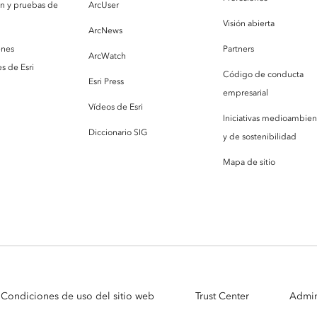
ón y pruebas de
ArcUser
Visión abierta
ArcNews
enes
Partners
ArcWatch
s de Esri
Código de conducta
Esri Press
empresarial
Vídeos de Esri
Iniciativas medioambien
Diccionario SIG
y de sostenibilidad
Mapa de sitio
Condiciones de uso del sitio web
Trust Center
Admin