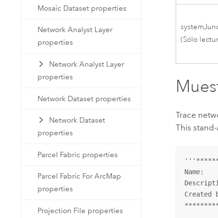
Mosaic Dataset properties
systemJun
Network Analyst Layer
(Sólo lectu
properties
Network Analyst Layer
properties
Muest
Network Dataset properties
Trace netwo
Network Dataset
This stand-
properties
Parcel Fabric properties
'''*****
Name:   
Parcel Fabric For ArcMap
Descript
properties
Created b
********
Projection File properties