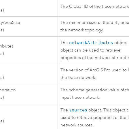
The Global ID of the trace network
ra)
tyAreaSize
The minimum size of the dirty area
ra)
the network topology.
The
networkAttributes
object.
ributes
object can be used to retrieve
ra)
properties of the network attribute
The version of
ArcGIS Pro
used to 
ra)
the trace network.
eration
The schema generation value of t
ra)
input trace network.
The
sources
object. This object 
used to retrieve properties of the 
ra)
network sources.