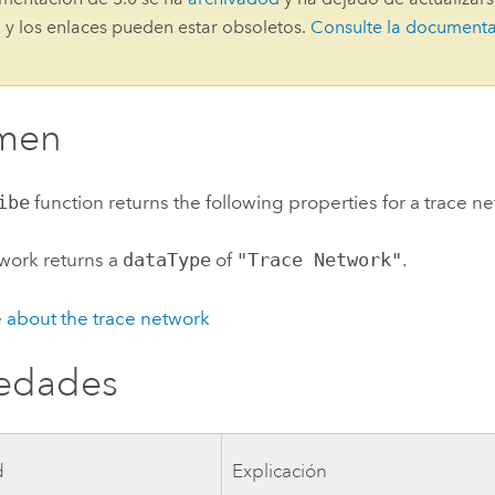
Explorar la gestión de infrae
 y los enlaces pueden estar obsoletos.
Consulte la document
Todas las historias
men
ibe
function returns the following properties for a trace n
twork returns a
dataType
of
"Trace Network"
.
 about the trace network
iedades
d
Explicación