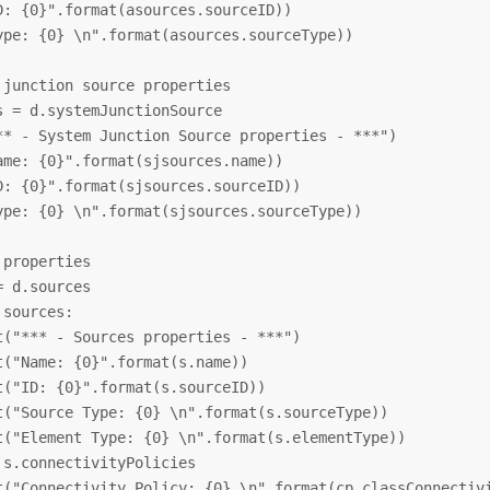
D: {0}".format(asources.sourceID))

ype: {0} \n".format(asources.sourceType))

 junction source properties

s = d.systemJunctionSource

** - System Junction Source properties - ***")

ame: {0}".format(sjsources.name))

D: {0}".format(sjsources.sourceID))

ype: {0} \n".format(sjsources.sourceType))

properties

 d.sources

sources:

t("*** - Sources properties - ***")

t("Name: {0}".format(s.name))

t("ID: {0}".format(s.sourceID))

t("Source Type: {0} \n".format(s.sourceType))

t("Element Type: {0} \n".format(s.elementType))

 s.connectivityPolicies

t("Connectivity Policy: {0} \n".format(cp.classConnectivi