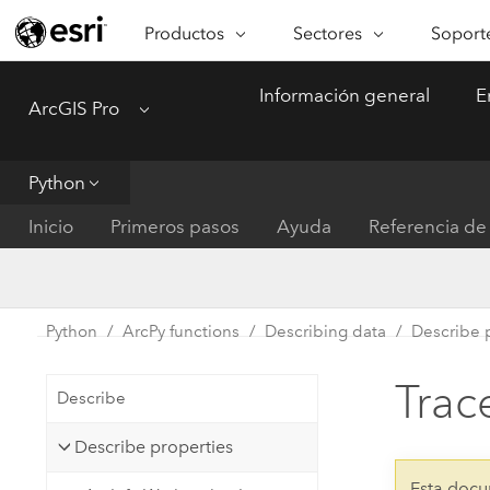
Productos
Sectores
Soporte
ARCGIS
SECTORES
SOPORTE
CA
Información general
E
ArcGIS Pro
Menu
Descripción general de ArcGIS
Arquitectura, ingeniería y
Servici
Re
Plataforma geoespacial de Esri
construcción
Ve
Soporte
para empresas
es
Python
Empresa
Formac
ArcGIS Online
An
Inicio
Primeros pasos
Ayuda
Referencia de 
Conservación
Plataforma completa de
Pr
representación cartográfica de
an
Educación
SaaS
Ad
Servicios públicos de ener
Python
ArcPy functions
Describing data
Describe 
ArcGIS Pro
In
Gestión de instalaciones
El software SIG líder del mundo
es
Trac
Describe
Salud y servicios humanos
ArcGIS Enterprise
Describe properties
Sistema fundamental para SIG y
Gobierno nacional
representación cartográfica
Esta docu