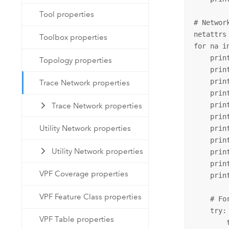
Tool properties
# Networ
netattrs
Toolbox properties
for na in
    prin
Topology properties
    prin
    prin
Trace Network properties
    prin
    prin
Trace Network properties
    prin
Utility Network properties
    prin
    prin
Utility Network properties
    prin
    prin
VPF Coverage properties
    prin
VPF Feature Class properties
    # Fo
    try:

VPF Table properties
        