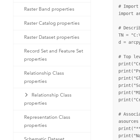
# Import
Raster Band properties
import ar
Raster Catalog properties
# Descri
TN = "C:
Raster Dataset properties
d = arcp
Record Set and Feature Set
# Top le
properties
print("C
print("P
Relationship Class
print("G
properties
print("S
print("M
Relationship Class
print("C
properties
# Associ
Representation Class
asources
properties
print("*
print("N
Schematic Dataset