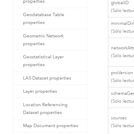
properties
globalID
(Sólo lectu
Geodatabase Table
properties
minimalDir
(Sólo lectu
Geometric Network
properties
networkAtt
(Sólo lectu
Geostatistical Layer
properties
proVersion
LAS Dataset properties
(Sólo lectu
Layer properties
schemaGen
(Sólo lectu
Location Referencing
Dataset properties
sources
(Sólo lectu
Map Document properties