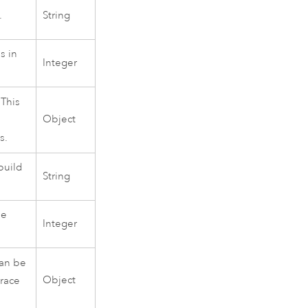
.
String
s in
Integer
 This
Object
s.
build
String
he
Integer
can be
Object
trace