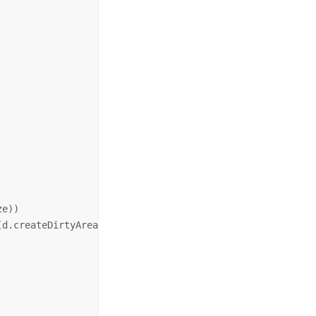
e))

d.createDirtyAreaForAnyAttributeUpdate))
