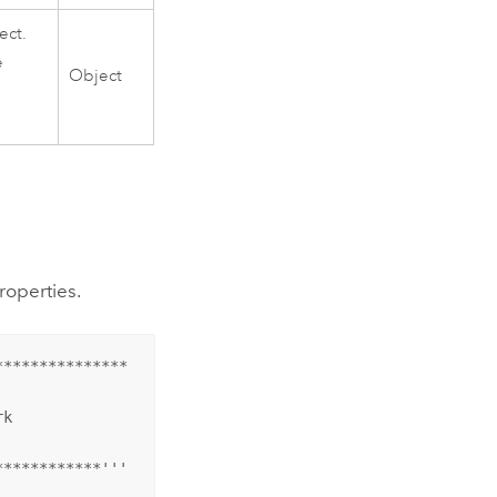
ect.
e
Object
roperties.
**************

k

***********'''
