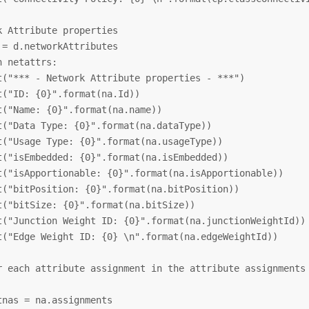
k Attribute properties

 = d.networkAttributes

 netattrs:

t("*** - Network Attribute properties - ***")

t("ID: {0}".format(na.Id))

t("Name: {0}".format(na.name))

t("Data Type: {0}".format(na.dataType))

t("Usage Type: {0}".format(na.usageType))

t("isEmbedded: {0}".format(na.isEmbedded))

t("isApportionable: {0}".format(na.isApportionable))

t("bitPosition: {0}".format(na.bitPosition))

t("bitSize: {0}".format(na.bitSize))

t("Junction Weight ID: {0}".format(na.junctionWeightId))

t("Edge Weight ID: {0} \n".format(na.edgeWeightId))

r each attribute assignment in the attribute assignments 
tnas = na.assignments
