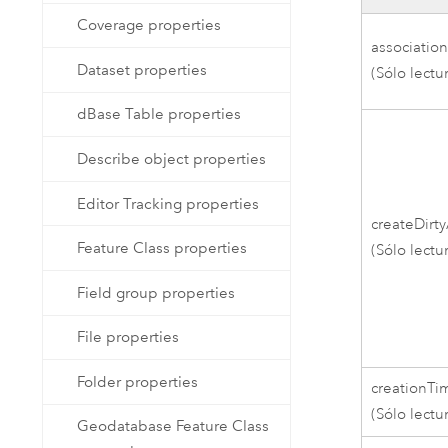
Coverage properties
associatio
Dataset properties
(Sólo lectu
dBase Table properties
Describe object properties
Editor Tracking properties
createDirt
Feature Class properties
(Sólo lectu
Field group properties
File properties
Folder properties
creationTi
(Sólo lectu
Geodatabase Feature Class