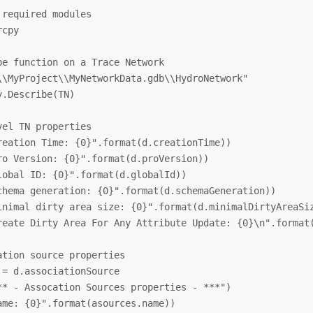
 required modules

cpy

be function on a Trace Network

\\MyProject\\MyNetworkData.gdb\\HydroNetwork"

y.Describe(TN)

vel TN properties

reation Time: {0}".format(d.creationTime))

ro Version: {0}".format(d.proVersion))

lobal ID: {0}".format(d.globalId))

chema generation: {0}".format(d.schemaGeneration))

inimal dirty area size: {0}".format(d.minimalDirtyAreaSiz
reate Dirty Area For Any Attribute Update: {0}\n".format(
ation source properties

 = d.associationSource

** - Assocation Sources properties - ***")

ame: {0}".format(asources.name))
