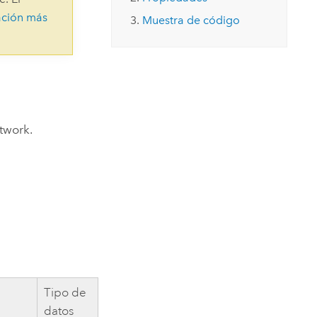
Explorar el curso
structuras
Explorar ArcGIS Pro
ación más
Leer la historia
Muestra de código
etwork.
Tipo de
datos