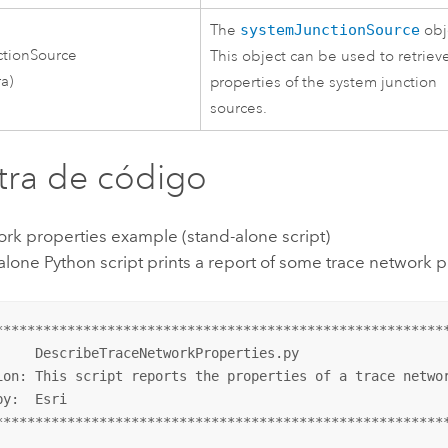
The
systemJunctionSource
obj
ctionSource
This object can be used to retriev
ra)
properties of the system junction
sources.
ra de código
rk properties example (stand-alone script)
alone Python script prints a report of some trace network p
*********************************************************
     DescribeTraceNetworkProperties.py

ion: This script reports the properties of a trace networ
y:  Esri

*********************************************************