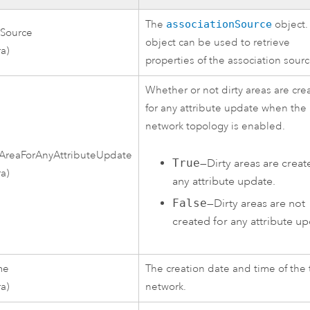
The
associationSource
object.
nSource
object can be used to retrieve
ra)
properties of the association sourc
Whether or not dirty areas are cre
for any attribute update when the
network topology is enabled.
yAreaForAnyAttributeUpdate
True
—Dirty areas are creat
ra)
any attribute update.
False
—Dirty areas are not
created for any attribute up
me
The creation date and time of the 
ra)
network.