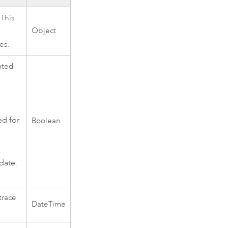
 This
Object
es.
ated
ed for
Boolean
date.
trace
DateTime