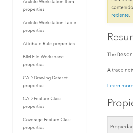
ArcInfo Workstation Item
Recursos Naturales
contenido
properties
Tecnología para desarrolladores
reciente
.
Crear aplicaciones de
ArcInfo Workstation Table
representación cartográfica y
Todos los sectores
properties
análisis espacial
Resu
Attribute Rule properties
Todos los productos
The
Descr
BIM File Workspace
properties
A trace ne
CAD Drawing Dataset
Learn more
properties
CAD Feature Class
Prop
properties
Coverage Feature Class
Propieda
properties