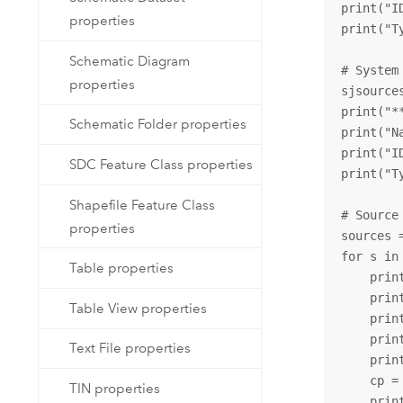
print("I
properties
print("T
Schematic Diagram
# System
properties
sjsource
print("*
Schematic Folder properties
print("N
print("I
SDC Feature Class properties
print("T
Shapefile Feature Class
# Source 
properties
sources =
for s in 
Table properties
    prin
    prin
Table View properties
    prin
    prin
Text File properties
    prin
    cp =
TIN properties
    prin