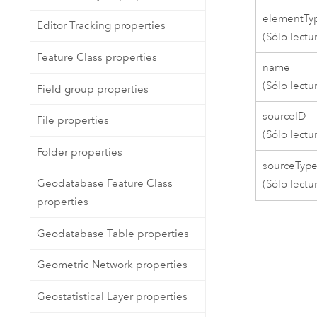
elementTy
Editor Tracking properties
(Sólo lectu
Feature Class properties
name
(Sólo lectu
Field group properties
sourceID
File properties
(Sólo lectu
Folder properties
sourceTyp
Geodatabase Feature Class
(Sólo lectu
properties
Geodatabase Table properties
Geometric Network properties
Geostatistical Layer properties