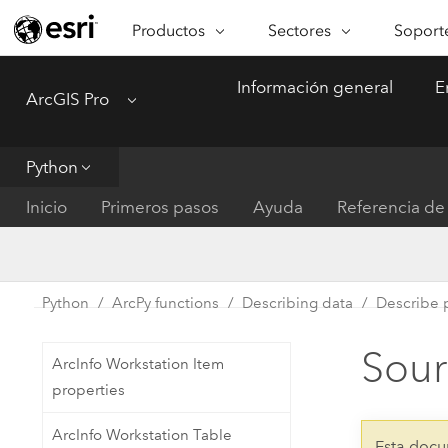
Productos
Sectores
Soporte
ARCGIS
SECTORES
SOPORTE
CA
Información general
E
ArcGIS Pro
Menu
Descripción general de ArcGIS
Arquitectura, ingeniería y
Servici
Re
Plataforma geoespacial de Esri
construcción
Ve
Soporte
para empresas
es
Python
Empresa
Formac
ArcGIS Online
An
Inicio
Primeros pasos
Ayuda
Referencia de 
Conservación
Plataforma completa de
Pr
representación cartográfica de
an
Educación
SaaS
Ad
Servicios públicos de ener
Python
ArcPy functions
Describing data
Describe 
ArcGIS Pro
In
Gestión de instalaciones
El software SIG líder del mundo
es
Sour
ArcInfo Workstation Item
Salud y servicios humanos
ArcGIS Enterprise
properties
Sistema fundamental para SIG y
Gobierno nacional
ArcInfo Workstation Table
representación cartográfica
Esta docu