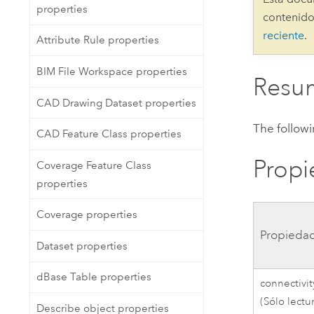
properties
Recursos Naturales
contenido
Tecnología para desarrolladores
reciente
.
Attribute Rule properties
Crear aplicaciones de
representación cartográfica y
Todos los sectores
BIM File Workspace properties
análisis espacial
Resu
CAD Drawing Dataset properties
Todos los productos
The follow
CAD Feature Class properties
Prop
Coverage Feature Class
properties
Coverage properties
Propieda
Dataset properties
dBase Table properties
connectivit
(Sólo lectu
Describe object properties