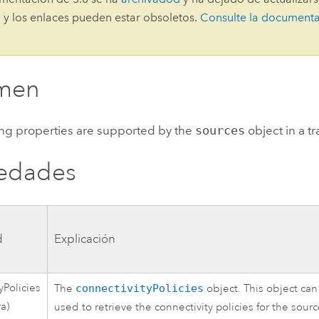
Explorar la gestión de infrae
 y los enlaces pueden estar obsoletos.
Consulte la document
Todas las historias
men
ing properties are supported by the
sources
object in a t
iedades
d
Explicación
yPolicies
The
connectivityPolicies
object. This object can
ra)
used to retrieve the connectivity policies for the sourc