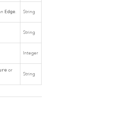
an
Edge
.
String
String
Integer
ure
or
String