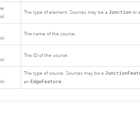
pe
The type of element. Sources may be a
Junction
or 
ra)
The name of the source.
ra)
The ID of the source.
ra)
e
The type of source. Sources may be a
JunctionFeat
ra)
an
EdgeFeature
.