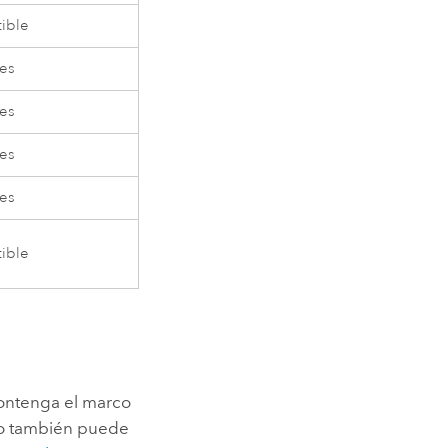
ible
es
es
es
es
ible
contenga el marco
eño también puede