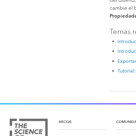
cambie el 
Propiedade
Temas r
Introduc
Introdu
Exporta
Tutorial
ARCGIS
COMUNID