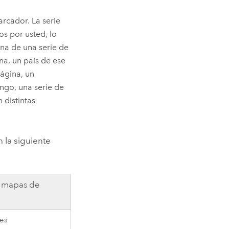
arcador. La serie
s por usted, lo
na de una serie de
na, un país de ese
página, un
ngo, una serie de
distintas
 la siguiente
e mapas de
r
es