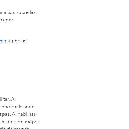
mación sobre las
rcador.
vegar
por las
itar. Al
idad de la serie
as. Al habilitar
 la serie de mapas
erie de mapas,