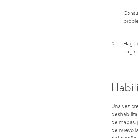
Consu
propie
Haga c
página
Habil
Una vez cre
deshabilita
de mapas, p
de nuevo la
del diseño,