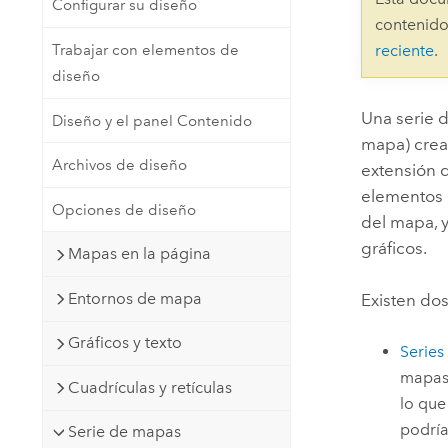
Configurar su diseño
Recursos Naturales
contenido
Tecnología para desarrolladores
Trabajar con elementos de
reciente
.
Crear aplicaciones de
diseño
representación cartográfica y
Todos los sectores
análisis espacial
Una serie 
Diseño y el panel Contenido
mapa) crea
Archivos de diseño
extensión 
Todos los productos
elementos d
Opciones de diseño
del mapa, y
gráficos.
Mapas en la página
Entornos de mapa
Existen dos
Gráficos y texto
Series
mapas 
Cuadrículas y retículas
lo que
podría
Serie de mapas