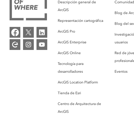
Descripción general de
Comunidad 
ArcGIS
Blog de Ar
Representación cartográfica
Blog del se
ArcGIS Pro
Investigaci
ArcGIS Enterprise
usuarios
ArcGIS Online
Red de jóv
profesionale
Tecnología para
desarrolladores
Eventos
ArcGIS Location Platform
Tienda de Esri
Centro de Arquitectura de
ArcGIS