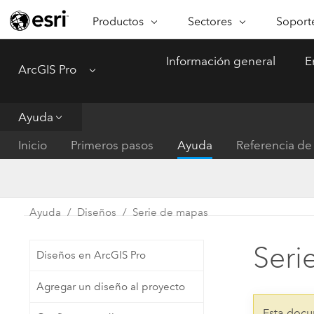
Productos
Sectores
Soporte
ARCGIS
SECTORES
SOPORTE
CA
Información general
E
ArcGIS Pro
Menu
Descripción general de ArcGIS
Arquitectura, ingeniería y
Servici
Re
Plataforma geoespacial de Esri
construcción
Ve
Soporte
para empresas
es
Ayuda
Empresa
Formac
ArcGIS Online
An
Inicio
Primeros pasos
Ayuda
Referencia de 
Conservación
Plataforma completa de
Pr
representación cartográfica de
an
Educación
SaaS
Ad
Servicios públicos de ener
Ayuda
Diseños
Serie de mapas
ArcGIS Pro
In
Gestión de instalaciones
El software SIG líder del mundo
es
Seri
Diseños en ArcGIS Pro
Salud y servicios humanos
ArcGIS Enterprise
Agregar un diseño al proyecto
Sistema fundamental para SIG y
Gobierno nacional
representación cartográfica
Esta docu