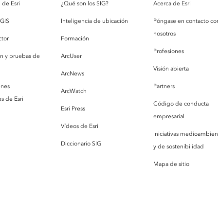
de Esri
¿Qué son los SIG?
Acerca de Esri
cGIS
Inteligencia de ubicación
Póngase en contacto co
nosotros
ctor
Formación
Profesiones
ón y pruebas de
ArcUser
Visión abierta
ArcNews
enes
Partners
ArcWatch
s de Esri
Código de conducta
Esri Press
empresarial
Vídeos de Esri
Iniciativas medioambien
Diccionario SIG
y de sostenibilidad
Mapa de sitio