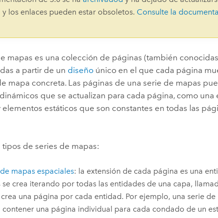
Explorar la gestión de infrae
 y los enlaces pueden estar obsoletos.
Consulte la document
Todas las historias
de mapas es una colección de páginas (también conocida
das a partir de un
diseño
único en el que cada página mu
de mapa concreta. Las páginas de una serie de mapas pu
inámicos que se actualizan para cada página, como una es
 elementos estáticos que son constantes en todas las pági
 tipos de series de mapas:
 de mapas espaciales
: la extensión de cada página es una ent
se crea iterando por todas las entidades de una capa, llamad
 crea una página por cada entidad. Por ejemplo, una serie de
 contener una página individual para cada condado de un es