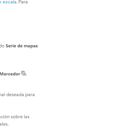
e escala
. Para
ido
Serie de mapas
Marcador
.
nal deseada para
ción sobre las
ales.