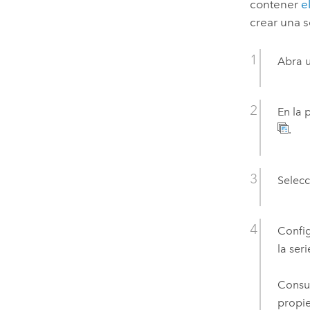
contener
e
crear una s
Abra u
En la 
.
Selecc
Config
la ser
Consu
propie