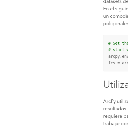
datasets de
En el sigui
un comodín
poligonales
# Set th
# start 
arcpy.en
fcs = ar
Utiliz
ArcPy utili
resultados 
requiere pa
trabajar co