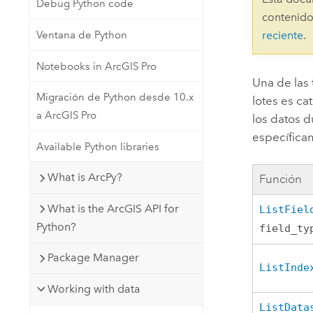
Debug Python code
Recursos Naturales
contenido
Tecnología para desarrolladores
Ventana de Python
reciente
.
Crear aplicaciones de
representación cartográfica y
Todos los sectores
Notebooks in ArcGIS Pro
análisis espacial
Una de las
Migración de Python desde 10.x
lotes es ca
a ArcGIS Pro
los datos d
Todos los productos
específicam
Available Python libraries
What is ArcPy?
Función
What is the ArcGIS API for
ListFiel
Python?
field_ty
Package Manager
ListInde
Working with data
ListData