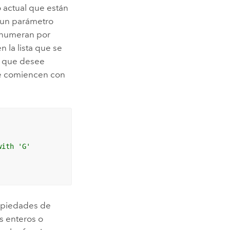
 actual que están
n un parámetro
 enumeran por
 la lista que se
le que desee
ue comiencen con
with 'G'
ropiedades de
s enteros o