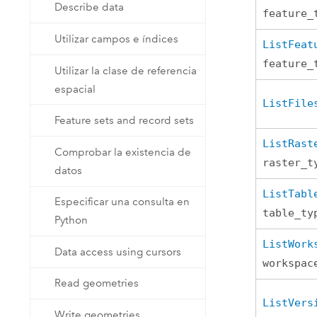
Describe data
feature_
Utilizar campos e índices
ListFeat
feature_
Utilizar la clase de referencia
espacial
ListFile
Feature sets and record sets
ListRast
Comprobar la existencia de
raster_t
datos
ListTabl
Especificar una consulta en
table_ty
Python
ListWork
Data access using cursors
workspac
Read geometries
ListVers
Write geometries