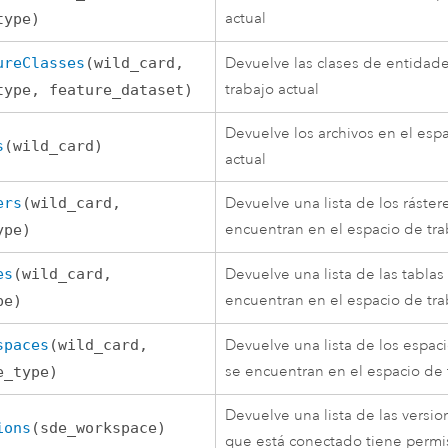
actual
type)
ureClasses
(wild_card,
Devuelve las clases de entidade
trabajo actual
type, feature_dataset)
Devuelve los archivos en el esp
s
(wild_card)
actual
ers
(wild_card,
Devuelve una lista de los ráster
encuentran en el espacio de tra
ype)
es
(wild_card,
Devuelve una lista de las tablas
encuentran en el espacio de tra
pe)
spaces
(wild_card,
Devuelve una lista de los espac
se encuentran en el espacio de 
e_type)
Devuelve una lista de las versio
ions
(sde_workspace)
que está conectado tiene permis