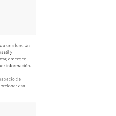
s de una función
sátil y
rtar, emerger,
raer información.
 espacio de
orcionar esa