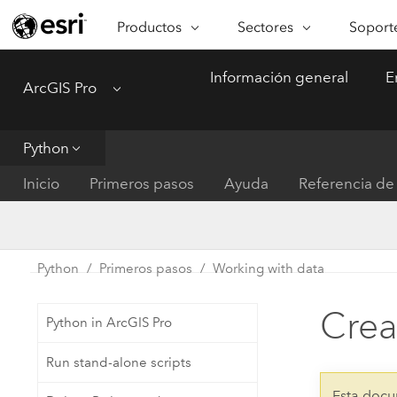
Productos
Sectores
Soporte
ARCGIS
SECTORES
SOPORTE
CA
Información general
E
ArcGIS Pro
Menu
Descripción general de ArcGIS
Arquitectura, ingeniería y
Servici
Re
Plataforma geoespacial de Esri
construcción
Ve
Soporte
para empresas
es
Python
Empresa
Formac
ArcGIS Online
An
Inicio
Primeros pasos
Ayuda
Referencia de 
Conservación
Plataforma completa de
Pr
representación cartográfica de
an
Educación
SaaS
Ad
Servicios públicos de ener
Python
Primeros pasos
Working with data
ArcGIS Pro
In
Gestión de instalaciones
El software SIG líder del mundo
es
Crea
Python in ArcGIS Pro
Salud y servicios humanos
ArcGIS Enterprise
Run stand-alone scripts
Sistema fundamental para SIG y
Gobierno nacional
representación cartográfica
Esta docu