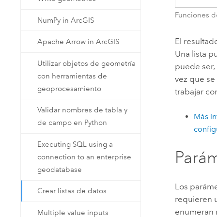
Funciones de
NumPy in ArcGIS
El resultad
Apache Arrow in ArcGIS
Una lista 
Utilizar objetos de geometría
puede ser, 
con herramientas de
vez que se 
geoprocesamiento
trabajar co
Validar nombres de tabla y
Más in
de campo en Python
config
Executing SQL using a
Parám
connection to an enterprise
geodatabase
Los paráme
Crear listas de datos
requieren u
enumeran r
Multiple value inputs