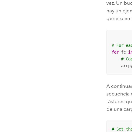
vez. Un bu
hay un eje
generó en e
# For ea
for
 fc 
i
# Co
    arcp
A continuac
secuencia d
rásteres q
de una car
# Set th