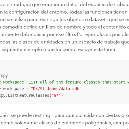
 de entrada, ya que enumeran datos del espacio de trabajo
n la configuración del entorno. Todas las funciones tiene
e se utiliza para restringir los objetos o datasets que se
comodín define un filtro de nombre y todo el contenido en
temente debe pasar por ese filtro. Por ejemplo, es posib
odas las clases de entidades en un espacio de trabajo q
 El siguiente ejemplo muestra cómo realizar esta tarea:
e workspace. List all of the feature classes that start 
v.workspace = 
"D:/St_Johns/data.gdb"
cpy.ListFeatureClasses(
"G*"
)
mbién se puede restringir para que coincida con ciertas p
es como solamente clases de entidades poligonales, campo