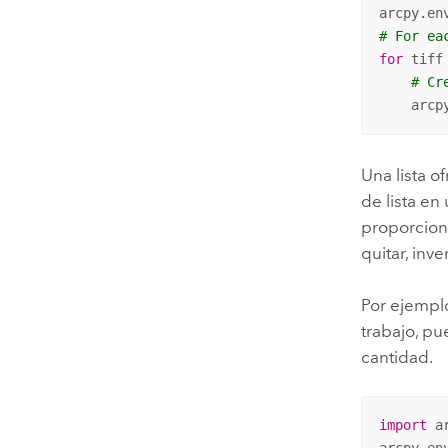
arcpy.en
# For ea
for
 tiff
# Cr
    arcp
Una lista o
de lista en
proporciona
quitar, inv
Por ejempl
trabajo, pu
cantidad.
import
 ar