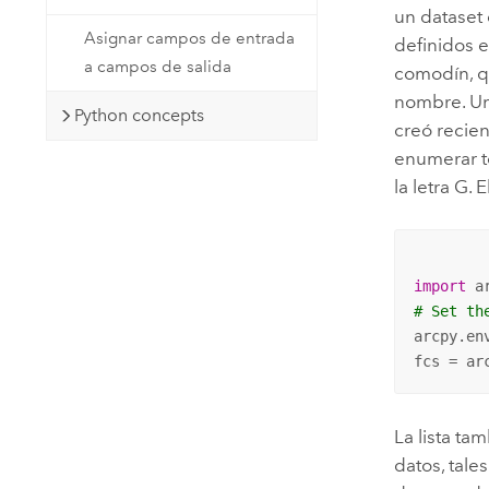
un dataset
Asignar campos de entrada
definidos e
a campos de salida
comodín, qu
nombre. Un 
Python concepts
creó recien
enumerar t
la letra G.
import
# Set th
arcpy.en
fcs = ar
La lista ta
datos, tal