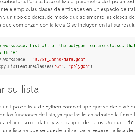
 cobertura. Para esto se utiliza el parámetro de tipo en tod
ente ejemplo, las clases de entidades en un espacio de trab
 y un tipo de datos, de modo que solamente las clases d
 que comienzan con la letra G se incluyen en la lista result
e workspace. List all of the polygon feature classes tha
with 'G'
v.workspace = 
"D:/St_Johns/data.gdb"
cpy.ListFeatureClasses(
"G*"
, 
"polygon"
)
ar su lista
za un tipo de lista de Python como el tipo que se devolvió p
de las funciones de lista, ya que las listas admiten la flexib
ra el acceso de datos y varios tipos de datos. Un bucle
fo
n una lista ya que se puede utilizar para recorrer la lista 