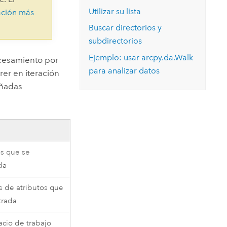
Explorar el curso
structuras
Explorar ArcGIS Pro
Utilizar su lista
ación más
Leer la historia
Buscar directorios y
subdirectorios
Ejemplo: usar arcpy.da.Walk
ocesamiento por
para analizar datos
er en iteración
eñadas
os que se
da
s de atributos que
trada
acio de trabajo