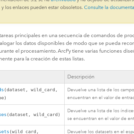
Explorar la gestión de infrae
 y los enlaces pueden estar obsoletos.
Consulte la document
Todas las historias
 tareas principales en una secuencia de comandos de pr
talogar los datos disponibles de modo que se pueda recorr
urante el procesamiento. ArcPy tiene varias funciones dis
ente para la creación de estas listas.
Descripción
ds
(dataset, wild_card,
Devuelve una lista de los camp
encuentran en el valor de entra
pe)
Devuelve una lista de los índice
xes
(dataset, wild_card)
se encuentran en el valor de en
sets
(wild_card,
Devuelve los datasets en el esp