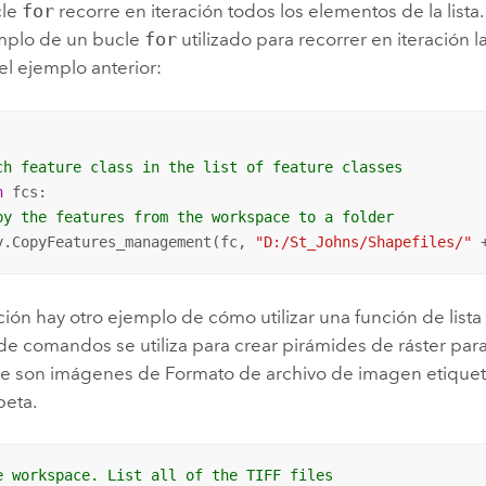
cle
for
recorre en iteración todos los elementos de la lista
mplo de un bucle
for
utilizado para recorrer en iteración la
l ejemplo anterior:
ch feature class in the list of feature classes
n
 fcs: 

py the features from the workspace to a folder
y.CopyFeatures_management(fc, 
"D:/St_Johns/Shapefiles/"
 
ión hay otro ejemplo de cómo utilizar una función de lista
e comandos se utiliza para crear pirámides de ráster para
ue son imágenes de Formato de archivo de imagen etiquet
peta.
e workspace. List all of the TIFF files