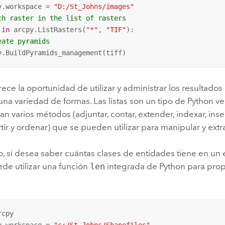
v.workspace = 
"D:/St_Johns/images"
ch raster in the list of rasters
 
in
 arcpy.ListRasters(
"*"
, 
"TIF"
): 

eate pyramids
y.BuildPyramids_management(tiff)
frece la oportunidad de utilizar y administrar los resultado
 una variedad de formas. Las listas son un tipo de Python ver
n varios métodos (adjuntar, contar, extender, indexar, inse
ertir y ordenar) que se pueden utilizar para manipular y ext
o, si desea saber cuántas clases de entidades tiene en un
ede utilizar una función
len
integrada de Python para prop
cpy
