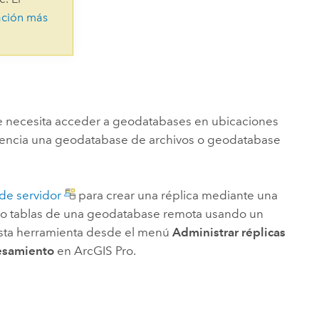
Explorar el curso
structuras
Explorar ArcGIS Pro
ación más
Leer la historia
 se necesita acceder a geodatabases en ubicaciones
erencia una geodatabase de archivos o geodatabase
de servidor
para crear una réplica mediante una
es o tablas de una geodatabase remota usando un
esta herramienta desde el menú
Administrar réplicas
esamiento
en
ArcGIS Pro
.