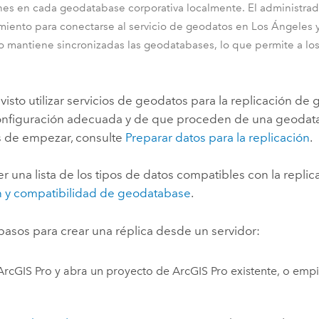
ones en cada geodatabase corporativa localmente. El administr
iento para conectarse al servicio de geodatos en Los Ángeles y
to mantiene sincronizadas las geodatabases, lo que permite a lo
evisto utilizar servicios de geodatos para la replicación 
configuración adecuada y de que proceden de una geodataba
s de empezar, consulte
Preparar datos para la replicación
.
r una lista de los tipos de datos compatibles con la repl
n y compatibilidad de geodatabase
.
pasos para crear una réplica desde un servidor:
ArcGIS Pro
y abra un proyecto de
ArcGIS Pro
existente, o empie