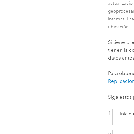
actualizaci
geoprocesam
Internet. Es
ubicación.
Si tiene pr
tienen la 
datos ante
Para obtene
Replicació
Siga estos 
Inicie