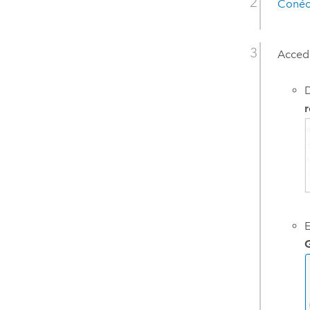
Conéct
Acced
D
r
E
G