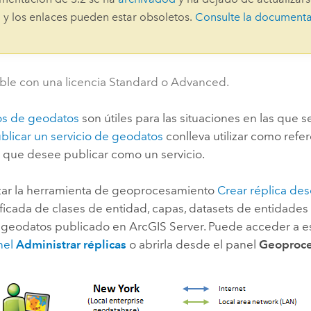
Explorar la gestión de infrae
 y los enlaces pueden estar obsoletos.
Consulte la document
Todas las historias
ble con una licencia Standard o Advanced.
ios de geodatos
son útiles para las situaciones en las que
blicar un servicio de geodatos
conlleva utilizar como ref
a que desee publicar como un servicio.
izar la herramienta de geoprocesamiento
Crear réplica des
cificada de clases de entidad, capas, datasets de entidad
e geodatos publicado en
ArcGIS Server
. Puede acceder a 
nel
Administrar réplicas
o abrirla desde el panel
Geoproc