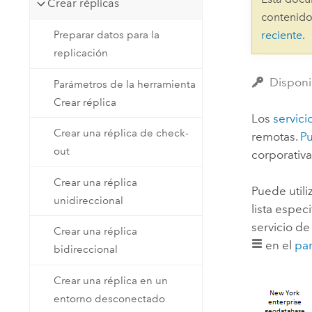
Crear réplicas
Recursos Naturales
contenido
Tecnología para desarrolladores
Preparar datos para la
reciente
.
Crear aplicaciones de
replicación
representación cartográfica y
Todos los sectores
análisis espacial
Disponi
Parámetros de la herramienta
Crear réplica
Los
servic
Todos los productos
Crear una réplica de check-
remotas.
Pu
out
corporativ
Crear una réplica
Puede util
unidireccional
lista espe
servicio d
Crear una réplica
en el
pa
bidireccional
Crear una réplica en un
entorno desconectado