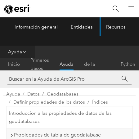
Información general
Entidades
Recursos
ArcGIS Pro
Menu
Ayuda
Referencia
Primeros
Inicio
Ayuda
de la
Python
pasos
herramienta
Ayuda
Datos
Geodatabases
Definir propiedades de los datos
Índices
Introducción a las propiedades de datos de las
geodatabases
Propiedades de tabla de geodatabase