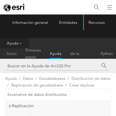
Información general
Entidades
Recursos
ArcGIS Pro
Menu
Ayuda
Referencia
Primeros
Inicio
Ayuda
de la
Python
pasos
herramienta
Ayuda
Datos
Geodatabases
Distribución de datos
Replicación de geodatabase
Crear réplicas
Escenarios de datos distribuidos
Replicación