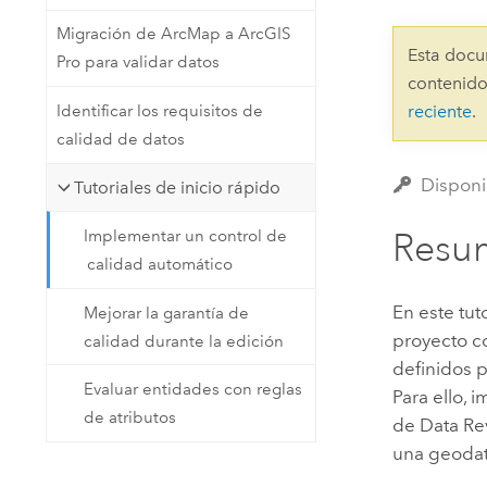
Recursos Naturales
Migración de ArcMap a ArcGIS
Tecnología para desarrolladores
Esta docu
Pro para validar datos
Crear aplicaciones de
contenido
representación cartográfica y
Todos los sectores
Identificar los requisitos de
reciente
.
análisis espacial
calidad de datos
Disponi
Tutoriales de inicio rápido
Todos los productos
Resum
Implementar un control de
calidad automático
En este tuto
Mejorar la garantía de
proyecto co
calidad durante la edición
definidos p
Evaluar entidades con reglas
Para ello,
de atributos
de
Data Re
una geodat