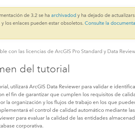
Explorar la gestión de infrae
Todas las historias
mentación de 3.2 se ha
archivadod
y ha dejado de actualizars
 y los enlaces pueden estar obsoletos.
Consulte la document
ble con las licencias de ArcGIS Pro Standard y Data Review
en del tutorial
rial, utilizará
ArcGIS Data Reviewer
para validar e identific
n el fin de garantizar que cumplen los requisitos de calid
or la organización y los flujos de trabajo en los que pued
 implementará el control de calidad automático mediante 
viewer
para evaluar la calidad de las entidades almacenad
abase corporativa.