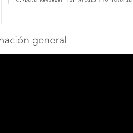
C:\Data_Reviewer_for_ArcGIS_Pro_Tutoria
mación general