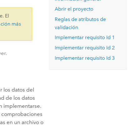
Explorar el curso
structuras
Explorar ArcGIS Pro
Leer la historia
Abrir el proyecto
e. El
Reglas de atributos de
ación más
validación
Implementar requisito Id 1
Implementar requisito Id 2
er.
Implementar requisito Id 3
ar los datos del
ad de los datos
en implementarse.
las comprobaciones
as en un archivo o