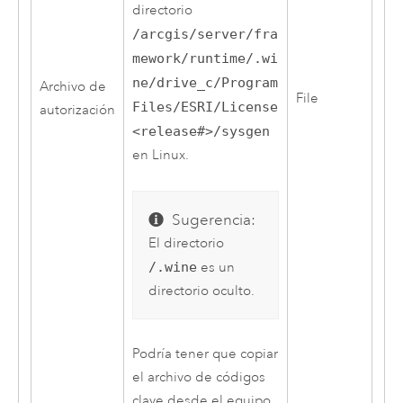
directorio
/arcgis/server/fra
mework/runtime/.wi
ne/drive_c/Program
Archivo de
File
Files/ESRI/License
autorización
<release#>/sysgen
en
Linux
.
Sugerencia:
El directorio
/.wine
es un
directorio oculto.
Podría tener que copiar
el archivo de códigos
clave desde el equipo