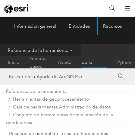
Información general
Entidades
Recursos
ArcGIS Pro
Menu
Referencia de la herramienta
Referencia
Primeros
Inicio
Ayuda
de la
Python
pasos
herramienta
Referencia de la herramienta
Herramientas de geoprocesamiento
Caja de herramientas Administración de datos
Conjunto de herramientas Administración de la
geodatabase
Descripción general de la caja de herramientas