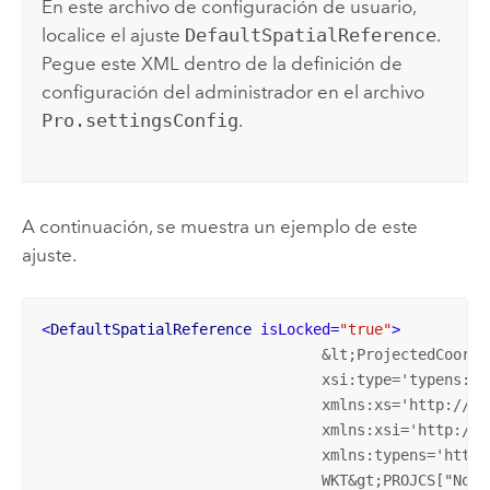
En este archivo de configuración de usuario,
localice el ajuste
DefaultSpatialReference
.
Pegue este XML dentro de la definición de
configuración del administrador en el archivo
Pro.settingsConfig
.
A continuación, se muestra un ejemplo de este
ajuste.
<
DefaultSpatialReference
isLocked
=
"true"
>
				&lt;ProjectedCoordinateSystem 

				xsi:type='typens:ProjectedCoordinateSystem' 

				xmlns:xs='http://www.w3.org/2001/XMLSchema' 

				xmlns:xsi='http://www.w3.org/2001/XMLSchema-instance' 

				xmlns:typens='http://www.esri.com/schemas/ArcGIS/3.1.0'&gt;&lt;

				WKT&gt;PROJCS["North_Pole_Lambert_Azimuthal_Equal_Area",
