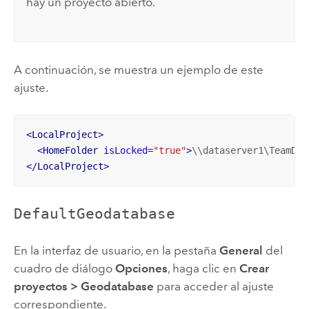
hay un proyecto abierto.
A continuación, se muestra un ejemplo de este
ajuste.
<
LocalProject
>
<
HomeFolder
isLocked
=
"true"
>
\\dataserver1\TeamDef
</
LocalProject
>
DefaultGeodatabase
En la interfaz de usuario, en la pestaña
General
del
cuadro de diálogo
Opciones
, haga clic en
Crear
proyectos
>
Geodatabase
para acceder al ajuste
correspondiente.