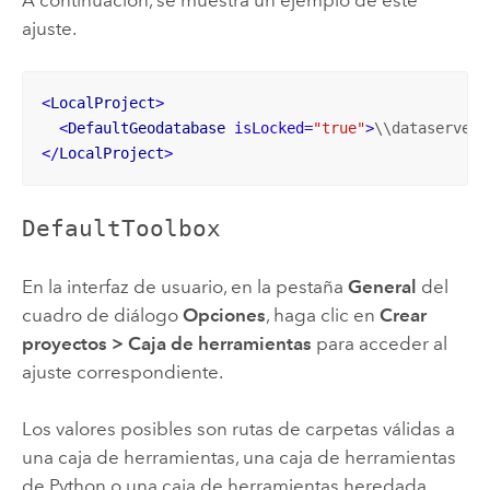
ajuste.
<
LocalProject
>
<
DefaultGeodatabase
isLocked
=
"true"
>
\\dataserver1
</
LocalProject
>
DefaultToolbox
En la interfaz de usuario, en la pestaña
General
del
cuadro de diálogo
Opciones
, haga clic en
Crear
proyectos
>
Caja de herramientas
para acceder al
ajuste correspondiente.
Los valores posibles son rutas de carpetas válidas a
una caja de herramientas, una caja de herramientas
de
Python
o una caja de herramientas heredada.