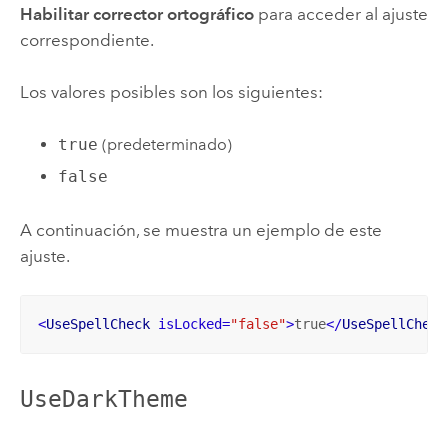
Habilitar corrector ortográfico
para acceder al ajuste
correspondiente.
Los valores posibles son los siguientes:
true
(predeterminado)
false
A continuación, se muestra un ejemplo de este
ajuste.
<
UseSpellCheck
isLocked
=
"false"
>
true
</
UseSpellCheck
UseDarkTheme