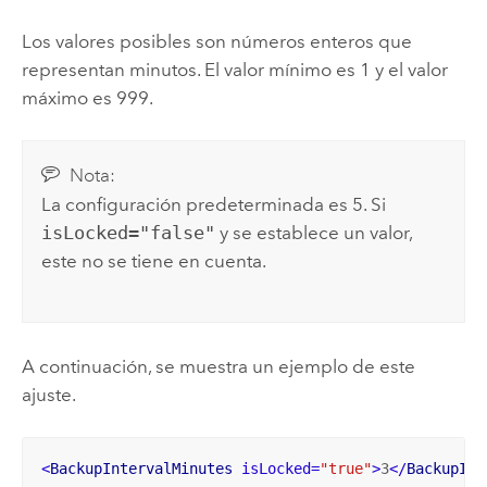
Los valores posibles son números enteros que
representan minutos. El valor mínimo es 1 y el valor
máximo es 999.
Nota:
La configuración predeterminada es 5. Si
isLocked="false"
y se establece un valor,
este no se tiene en cuenta.
A continuación, se muestra un ejemplo de este
ajuste.
<
BackupIntervalMinutes
isLocked
=
"true"
>
3
</
BackupInt