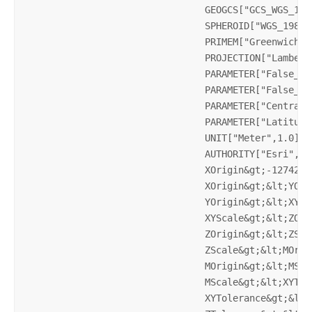
				GEOGCS["GCS_WGS_1984",DATUM["D_WGS_1984",

				SPHEROID["WGS_1984",6378137.0,298.257223563]],

				PRIMEM["Greenwich",0.0],UNIT["Degree",0.0174532925199433]],

				PROJECTION["Lambert_Azimuthal_Equal_Area"],

				PARAMETER["False_Easting",0.0],

				PARAMETER["False_Northing",0.0],

				PARAMETER["Central_Meridian",0.0],

				PARAMETER["Latitude_Of_Origin",90.0],

				UNIT["Meter",1.0],

				AUTHORITY["Esri",102017]]&lt;/WKT&gt;&lt;

				XOrigin&gt;-12742200&lt;/

				XOrigin&gt;&lt;YOrigin&gt;-12742200&lt;/

				YOrigin&gt;&lt;XYScale&gt;10000&lt;/

				XYScale&gt;&lt;ZOrigin&gt;-100000&lt;/

				ZOrigin&gt;&lt;ZScale&gt;10000&lt;/

				ZScale&gt;&lt;MOrigin&gt;-100000&lt;/

				MOrigin&gt;&lt;MScale&gt;10000&lt;/

				MScale&gt;&lt;XYTolerance&gt;0.001&lt;/

				XYTolerance&gt;&lt;ZTolerance&gt;0.001&lt;/
