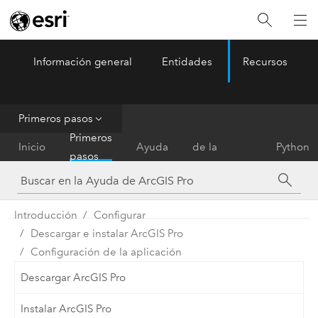
Información general
Entidades
Recursos
ArcGIS Pro
Menu
Primeros pasos
Referencia
Primeros
Inicio
Ayuda
de la
Python
pasos
herramienta
Introducción
Configurar
Descargar e instalar ArcGIS Pro
Configuración de la aplicación
Descargar ArcGIS Pro
Instalar ArcGIS Pro