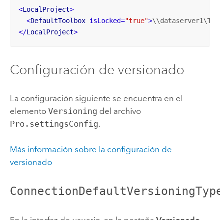
<
LocalProject
>
<
DefaultToolbox
isLocked
=
"true"
>
\\dataserver1\Tea
</
LocalProject
>
Configuración de versionado
La configuración siguiente se encuentra en el
elemento
Versioning
del archivo
Pro.settingsConfig
.
Más información sobre la configuración de
versionado
ConnectionDefaultVersioningTyp
En la interfaz de usuario, en la pestaña
Versionado