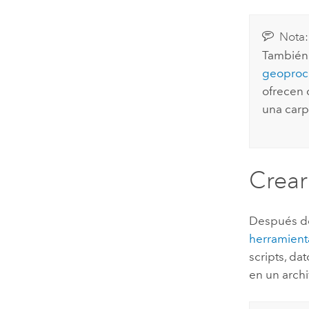
Nota:
También 
geoproc
ofrecen 
una carp
Crear
Después d
herramient
scripts, da
en un arch