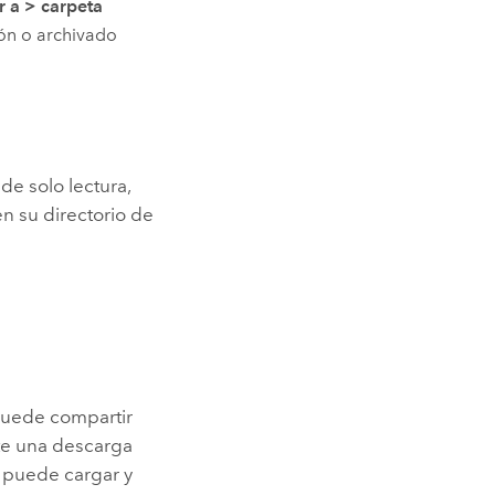
r a
>
carpeta
ón o archivado
 de solo lectura,
en su directorio de
uede compartir
nte una descarga
 puede cargar y