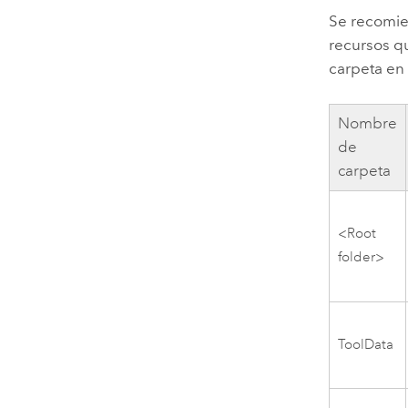
Se recomien
recursos qu
carpeta en
Nombre
de
carpeta
<Root
folder>
ToolData