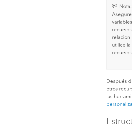
Nota:
Asegúres
variable
recursos
relación
utilice 
recursos 
Después de
otros recu
las herram
personaliz
Estruc