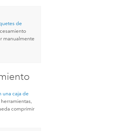
quetes de
ocesamiento
mir manualmente
miento
n una caja de
 herramientas,
 pueda comprimir