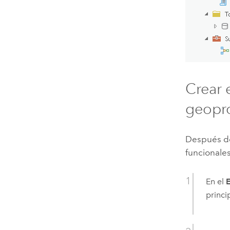
Crear 
geopr
Después de
funcionales
En el
E
princi