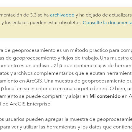
Explorar la gestión de infrae
Todas las historias
mentación de 3.3 se ha
archivadod
y ha dejado de actualizars
 y los enlaces pueden estar obsoletos.
Consulte la document
a de geoprocesamiento es un método práctico para comp
as de geoprocesamiento y flujos de trabajo. Una muestra 
miento es un archivo
.zip
que contiene cajas de herramie
atos y archivos complementarios que ejecutan herramient
miento en ArcGIS. Una muestra de geoprocesamiento pu
ip
local en su escritorio o en una carpeta de red. O bien, 
miento se puede compartir y alojar en
Mi contenido
en
A
al de
ArcGIS Enterprise
.
ros usuarios pueden agregar la muestra de geoprocesamie
para ver y utilizar las herramientas y los datos que contien