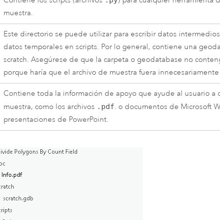
Contiene los scripts (archivos
) para cualquier herramienta d
muestra.
Este directorio se puede utilizar para escribir datos intermedi
datos temporales en scripts. Por lo general, contiene una geo
scratch. Asegúrese de que la carpeta o geodatabase no conten
porque haría que el archivo de muestra fuera innecesariamente
Contiene toda la información de apoyo que ayude al usuario a
muestra, como los archivos
.pdf
. o documentos de
Microsoft 
presentaciones de
PowerPoint
.