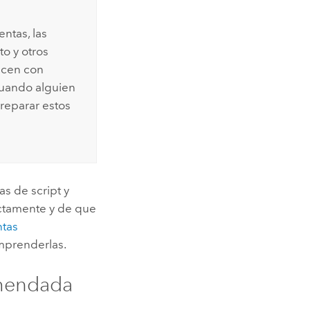
ntas, las
to y otros
licen con
 cuando alguien
reparar estos
s de script y
ctamente y de que
ntas
omprenderlas.
omendada