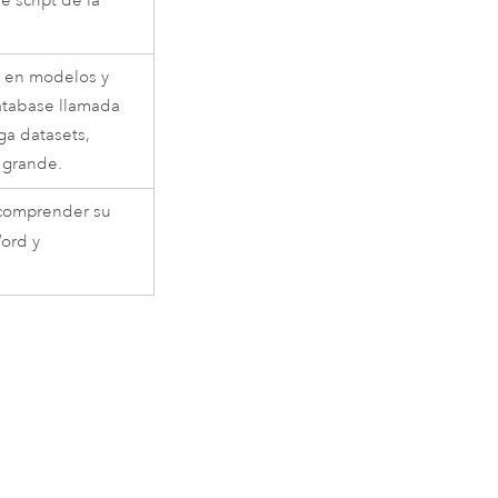
e script de la
os en modelos y
database llamada
ga datasets,
 grande.
 comprender su
Word
y