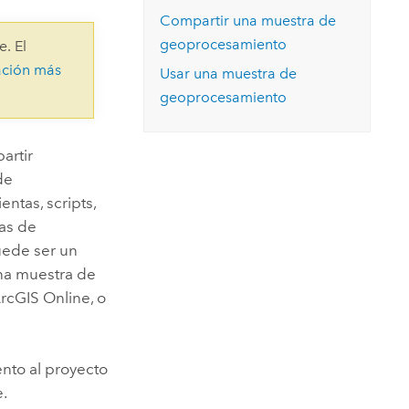
Explorar el curso
structuras
Explorar ArcGIS Pro
Compartir una muestra de
Leer la historia
geoprocesamiento
e. El
ación más
Usar una muestra de
geoprocesamiento
artir
de
ntas, scripts,
as de
ede ser un
una muestra de
rcGIS Online
, o
nto al proyecto
e.