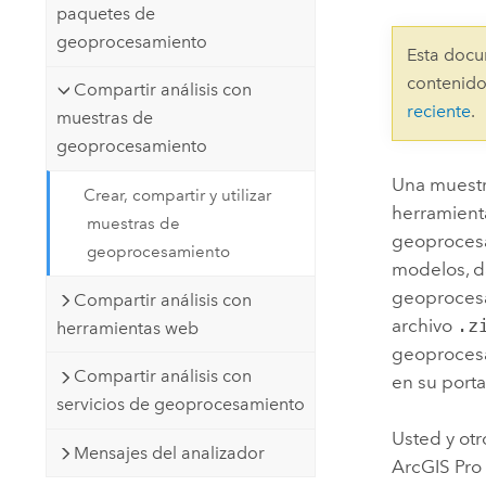
paquetes de
Recursos Naturales
Tecnología para desarrolladores
geoprocesamiento
Esta docu
Crear aplicaciones de
contenido
Compartir análisis con
representación cartográfica y
Todos los sectores
reciente
.
muestras de
análisis espacial
geoprocesamiento
Una muestr
Crear, compartir y utilizar
Todos los productos
herramient
muestras de
geoprocesa
geoprocesamiento
modelos, d
geoprocesa
Compartir análisis con
archivo
.z
herramientas web
geoprocesa
Compartir análisis con
en su port
servicios de geoprocesamiento
Usted y ot
Mensajes del analizador
ArcGIS Pro