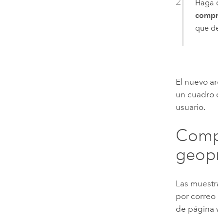
Haga c
compr
que de
El nuevo a
un cuadro d
usuario.
Compa
geop
Las muestr
por correo
de página 