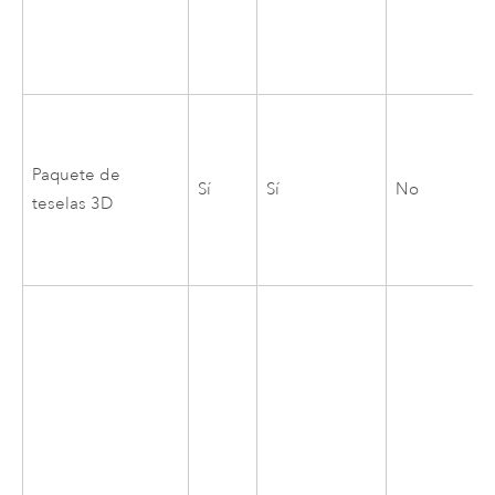
Paquete de
Sí
Sí
No
teselas 3D