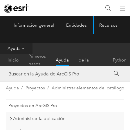
Información general
Entidades
Recursos
ArcGIS Pro
Menu
Ayuda
Referencia
Primeros
Inicio
Ayuda
de la
Python
pasos
herramienta
Ayuda
Proyectos
Administrar elementos del catálogo
Proyectos en ArcGIS Pro
Administrar la aplicación