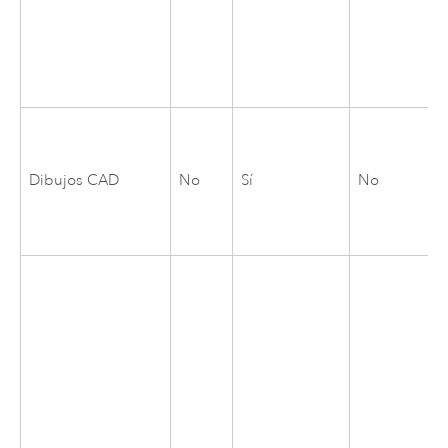
Dibujos CAD
No
Sí
No