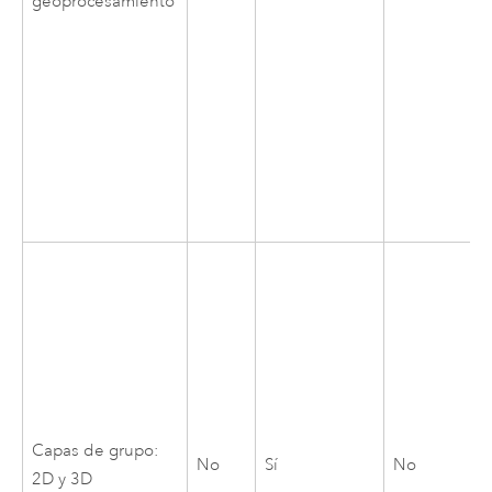
geoprocesamiento
Capas de grupo:
No
Sí
No
2D y 3D