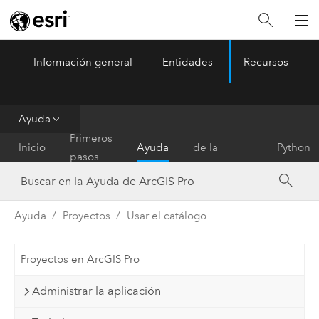
Información general
Entidades
Recursos
ArcGIS Pro
Menu
Ayuda
Referencia
Primeros
Inicio
Ayuda
de la
Python
pasos
herramienta
Ayuda
Proyectos
Usar el catálogo
Proyectos en ArcGIS Pro
Administrar la aplicación