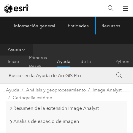
Información general
Entidades
Recursos
ArcGIS Pro
Menu
Ayuda
Referencia
Primeros
Inicio
Ayuda
de la
Python
pasos
herramienta
Ayuda
Análisis y geoprocesamiento
Image Analyst
Cartografía estéreo
Resumen de la extensión Image Analyst
Análisis de espacio de imagen