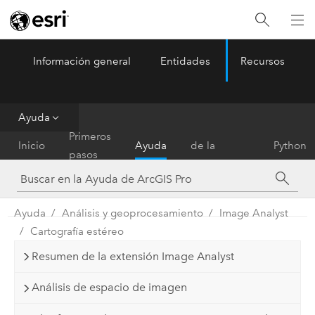
Información general
Entidades
Recursos
ArcGIS Pro
Menu
Ayuda
Referencia
Primeros
Inicio
Ayuda
de la
Python
pasos
herramienta
Ayuda
Análisis y geoprocesamiento
Image Analyst
Cartografía estéreo
Resumen de la extensión Image Analyst
Análisis de espacio de imagen