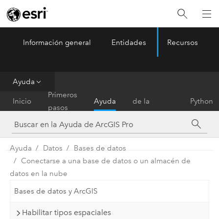
Información general
Entidades
Recursos
ArcGIS Pro
Menu
Ayuda
Referencia
Primeros
Inicio
Ayuda
de la
Python
pasos
herramienta
Ayuda
Datos
Bases de datos
Conectarse a una base de datos o un almacén de
datos en la nube
Bases de datos y ArcGIS
Habilitar tipos espaciales