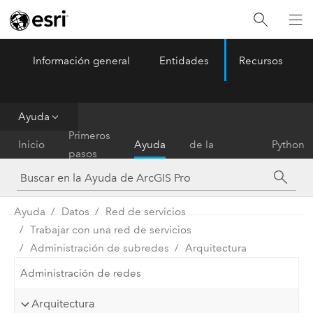
Información general
Entidades
Recursos
ArcGIS Pro
Menu
Ayuda
Referencia
Primeros
Inicio
Ayuda
de la
Python
pasos
herramienta
Ayuda
Datos
Red de servicios
Trabajar con una red de servicios
Administración de subredes
Arquitectura
Administración de redes
Arquitectura