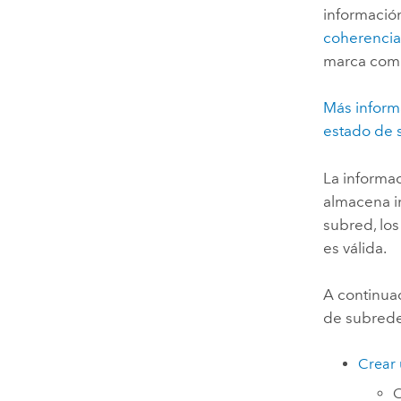
información
coherenci
marca como
Más inform
estado de 
La informa
almacena i
subred, los
es válida.
A continuac
de subrede
Crear 
C