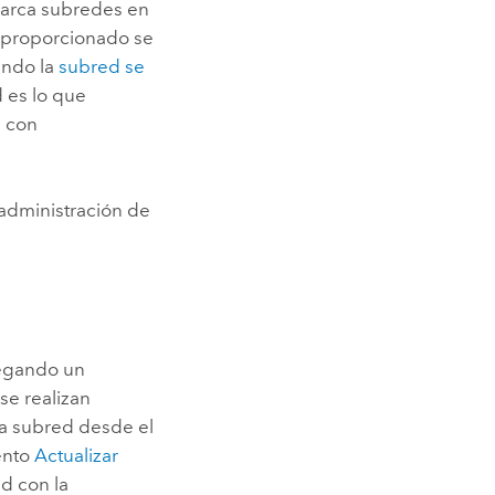
barca subredes en
proporcionado se
ando la
subred se
d es lo que
s con
 administración de
regando un
se realizan
una subred desde el
ento
Actualizar
ed con la