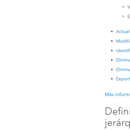
V
E
Actual
Modifi
Identi
Elimin
Elimin
Export
Más informa
Defin
jerár