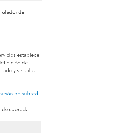
rolador de
rvicios establece
efinición de
ado y se utiliza
inición de subred
.
n de subred: