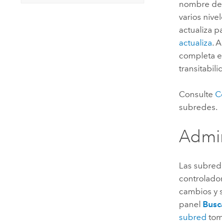
nombre de 
varios nive
actualiza 
actualiza
. 
completa e
transitabil
Consulte
C
subredes.
Admin
Las subred
controlado
cambios y s
panel
Busc
subred
toma