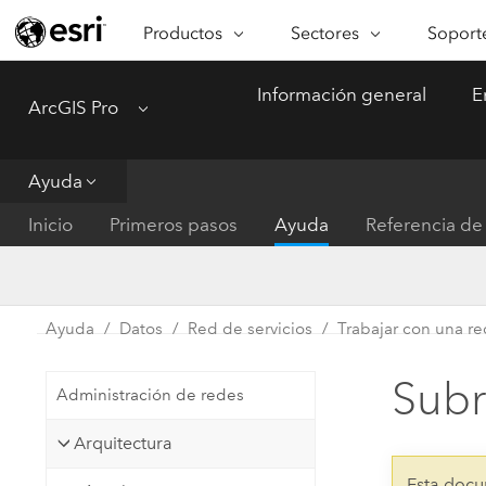
Productos
Sectores
Soporte
ARCGIS
SECTORES
SOPORTE
CA
Información general
E
ArcGIS Pro
Menu
Descripción general de ArcGIS
Arquitectura, ingeniería y
Servici
Re
Plataforma geoespacial de Esri
construcción
Ve
Soporte
para empresas
es
Ayuda
Empresa
Formac
ArcGIS Online
An
Inicio
Primeros pasos
Ayuda
Referencia de 
Conservación
Plataforma completa de
Pr
representación cartográfica de
an
Educación
SaaS
Ad
Servicios públicos de ener
Ayuda
Datos
Red de servicios
Trabajar con una re
ArcGIS Pro
In
Gestión de instalaciones
El software SIG líder del mundo
es
Sub
Administración de redes
Salud y servicios humanos
ArcGIS Enterprise
Arquitectura
Sistema fundamental para SIG y
Gobierno nacional
representación cartográfica
Esta docu