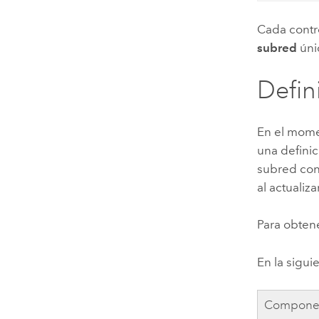
Cada contr
subred
úni
Defin
En el momen
una definic
subred cont
al actualiz
Para obten
En la sigu
Compone