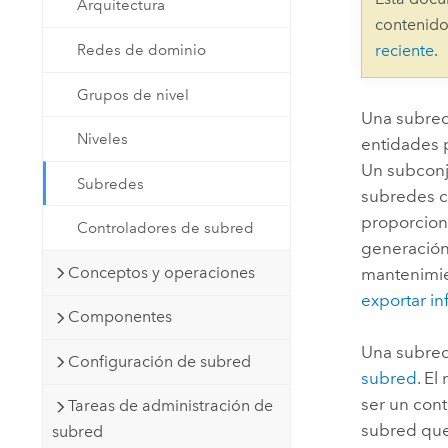
Arquitectura
Recursos Naturales
contenido
Tecnología para desarrolladores
Redes de dominio
reciente
.
Crear aplicaciones de
representación cartográfica y
Todos los sectores
Grupos de nivel
análisis espacial
Una subred
Niveles
entidades p
Un subconju
Todos los productos
Subredes
subredes c
proporciona
Controladores de subred
generación
Conceptos y operaciones
mantenimie
exportar i
Componentes
Una subre
Configuración de subred
subred
. E
ser un con
Tareas de administración de
subred que 
subred