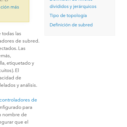
Explorar el curso
structuras
Explorar ArcGIS Pro
divididos y jerárquicos
ación más
Leer la historia
Tipo de topología
Definición de subred
 todas las
ladores de subred.
ectados. Las
emás,
la, etiquetado y
itos). El
pacidad de
lados y análisis.
controladores de
onfigurado para
un nombre de
egurar que el