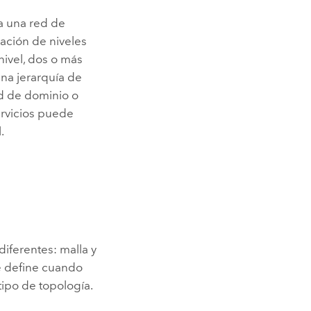
a una red de
zación de niveles
nivel, dos o más
una jerarquía de
ed de dominio o
ervicios puede
.
iferentes: malla y
se define cuando
tipo de topología.