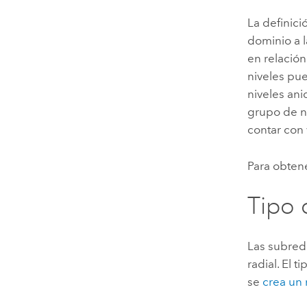
La definic
dominio a l
en relación
niveles pue
niveles ani
grupo de n
contar con 
Para obten
Tipo 
Las subre
radial. El 
se
crea un 