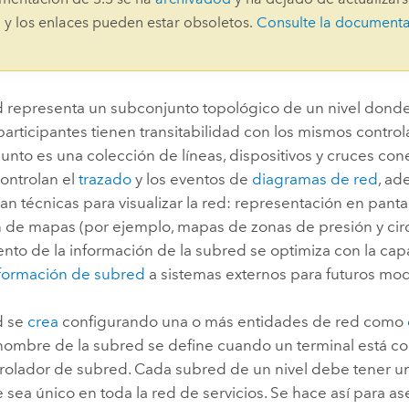
Explorar la gestión de infrae
 y los enlaces pueden estar obsoletos.
Consulte la document
Todas las historias
 representa un subconjunto topológico de un nivel donde
articipantes tienen transitabilidad con los mismos contro
nto es una colección de líneas, dispositivos y cruces con
ontrolan el
trazado
y los eventos de
diagramas de red
, ad
n técnicas para visualizar la red: representación en pantal
 de mapas (por ejemplo, mapas de zonas de presión y circu
nto de la información de la subred se optimiza con la ca
nformación de subred
a sistemas externos para futuros mode
d se
crea
configurando una o más entidades de red como
l nombre de la subred se define cuando un terminal está c
trolador de subred. Cada subred de un nivel debe tener 
sea único en toda la red de servicios. Se hace así para as