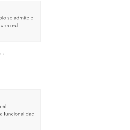
olo se admite el
e una red
l:
 el
a funcionalidad