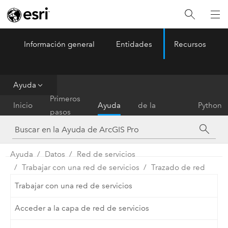
Información general
Entidades
Recursos
ArcGIS Pro
Menu
Ayuda
Referencia
Primeros
Inicio
Ayuda
de la
Python
pasos
herramienta
Ayuda
Datos
Red de servicios
Trabajar con una red de servicios
Trazado de red
Trabajar con una red de servicios
Acceder a la capa de red de servicios