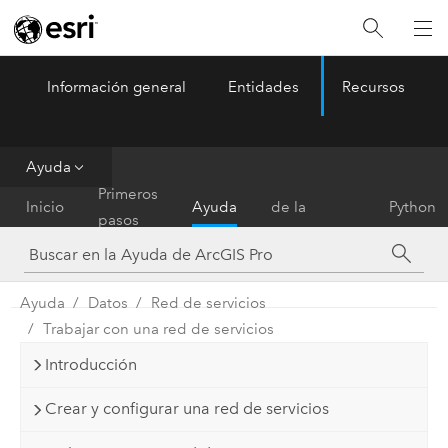
Información general
Entidades
Recursos
ArcGIS Pro
Menu
Ayuda
Referencia
Primeros
Inicio
Ayuda
de la
Python
pasos
herramienta
Ayuda
Datos
Red de servicios
Trabajar con una red de servicios
Introducción
Crear y configurar una red de servicios