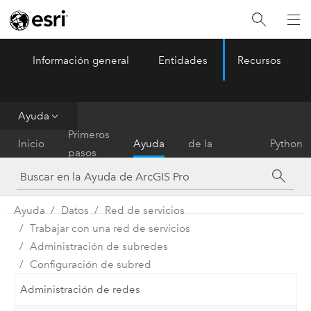
Información general
Entidades
Recursos
ArcGIS Pro
Menu
Ayuda
Referencia
Primeros
Inicio
Ayuda
de la
Python
pasos
herramienta
Ayuda
Datos
Red de servicios
Trabajar con una red de servicios
Administración de subredes
Configuración de subred
Administración de redes