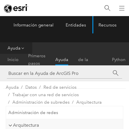
Información general
Entidades
Recursos
ArcGIS Pro
Menu
Ayuda
Referencia
Primeros
Inicio
Ayuda
de la
Python
pasos
herramienta
Ayuda
Datos
Red de servicios
Trabajar con una red de servicios
Administración de subredes
Arquitectura
Administración de redes
Arquitectura