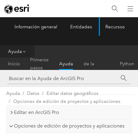
Información general
Entidades
Recursos
ArcGIS Pro
Menu
Ayuda
Referencia
Primeros
Inicio
Ayuda
de la
Python
pasos
herramienta
Ayuda
Datos
Editar datos geográficos
Opciones de edición de proyectos y aplicaciones
Editar en ArcGIS Pro
Opciones de edición de proyectos y aplicaciones