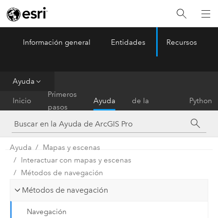
Información general
Entidades
Recursos
ArcGIS Pro
Menu
Ayuda
Referencia
Primeros
Inicio
Ayuda
de la
Python
pasos
herramienta
Ayuda
Mapas y escenas
Interactuar con mapas y escenas
Métodos de navegación
Métodos de navegación
Navegación