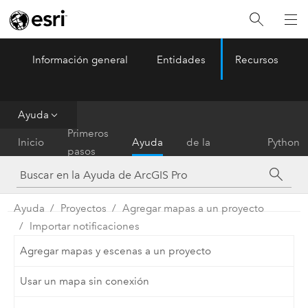
Información general
Entidades
Recursos
ArcGIS Pro
Menu
Ayuda
Referencia
Primeros
Inicio
Ayuda
de la
Python
pasos
herramienta
Ayuda
Proyectos
Agregar mapas a un proyecto
Importar notificaciones
Agregar mapas y escenas a un proyecto
Usar un mapa sin conexión