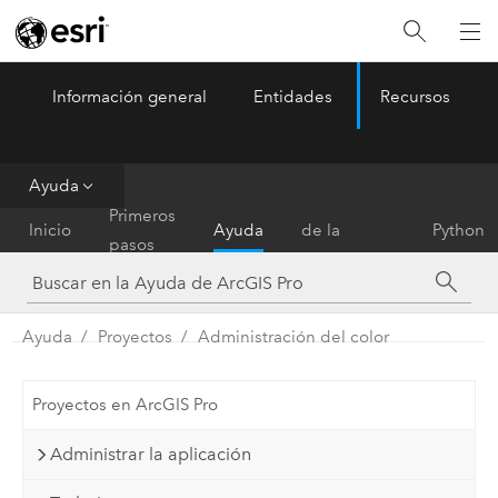
Información general
Entidades
Recursos
ArcGIS Pro
Menu
Ayuda
Referencia
Primeros
Inicio
Ayuda
de la
Python
pasos
herramienta
Ayuda
Proyectos
Administración del color
Proyectos en ArcGIS Pro
Administrar la aplicación