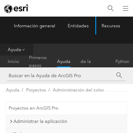
Información general
Entidades
Recursos
ArcGIS Pro
Menu
Ayuda
Referencia
Primeros
Inicio
Ayuda
de la
Python
pasos
herramienta
Ayuda
Proyectos
Administración del color
Proyectos en ArcGIS Pro
Administrar la aplicación