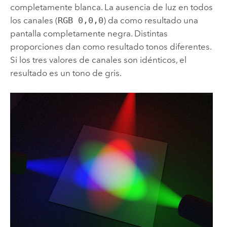
completamente blanca. La ausencia de luz en todos
los canales (
RGB 0,0,0
) da como resultado una
pantalla completamente negra. Distintas
proporciones dan como resultado tonos diferentes.
Si los tres valores de canales son idénticos, el
resultado es un tono de gris.