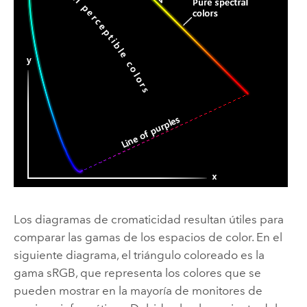
Los diagramas de cromaticidad resultan útiles para
comparar las gamas de los espacios de color. En el
siguiente diagrama, el triángulo coloreado es la
gama sRGB, que representa los colores que se
pueden mostrar en la mayoría de monitores de