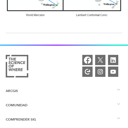
ARCGIS
COMUNIDAD
Descripción general de ArcGIS
COMPRENDER SIG
Comunidad de Esri
Representación cartográfica