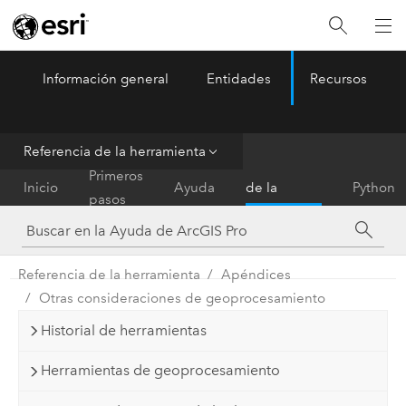
Información general
Entidades
Recursos
ArcGIS Pro
Menu
Referencia de la herramienta
Referencia
Primeros
Inicio
Ayuda
de la
Python
pasos
herramienta
Referencia de la herramienta
Apéndices
Otras consideraciones de geoprocesamiento
Historial de herramientas
Herramientas de geoprocesamiento